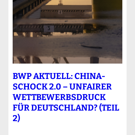
BWP AKTUELL: CHINA-
SCHOCK 2.0 – UNFAIRER
WETTBEWERBSDRUCK
FÜR DEUTSCHLAND? (TEIL
2)