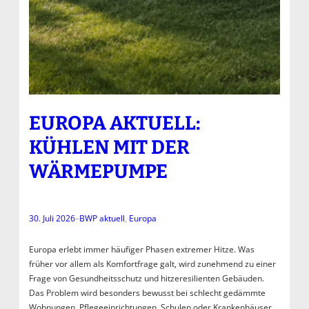
EUROPA AKTUELL:
KÜHLEN MIT DER
WÄRMEPUMPE
30. Juli 2026
–
BWP aktuell
, 
Europa
Europa erlebt immer häufiger Phasen extremer Hitze. Was
früher vor allem als Komfortfrage galt, wird zunehmend zu einer
Frage von Gesundheitsschutz und hitzeresilienten Gebäuden.
Das Problem wird besonders bewusst bei schlecht gedämmte
Wohnungen, Pflegeeinrichtungen, Schulen oder Krankenhäuser.