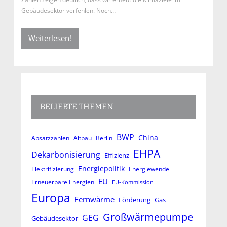
Gebäudesektor verfehlen. Noch…
Weiterlesen!
BELIEBTE THEMEN
BWP
China
Absatzzahlen
Altbau
Berlin
EHPA
Dekarbonisierung
Effizienz
Energiepolitik
Elektrifizierung
Energiewende
EU
Erneuerbare Energien
EU-Kommission
Europa
Fernwärme
Förderung
Gas
Großwärmepumpe
GEG
Gebäudesektor