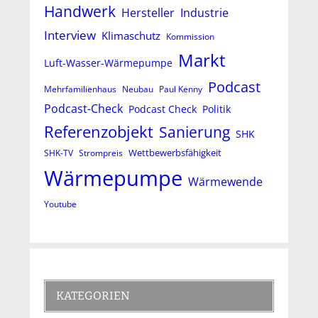
Handwerk
Hersteller
Industrie
Interview
Klimaschutz
Kommission
Markt
Luft-Wasser-Wärmepumpe
Podcast
Mehrfamilienhaus
Neubau
Paul Kenny
Podcast-Check
Podcast Check
Politik
Referenzobjekt
Sanierung
SHK
Wettbewerbsfähigkeit
SHK-TV
Strompreis
Wärmepumpe
Wärmewende
Youtube
KATEGORIEN