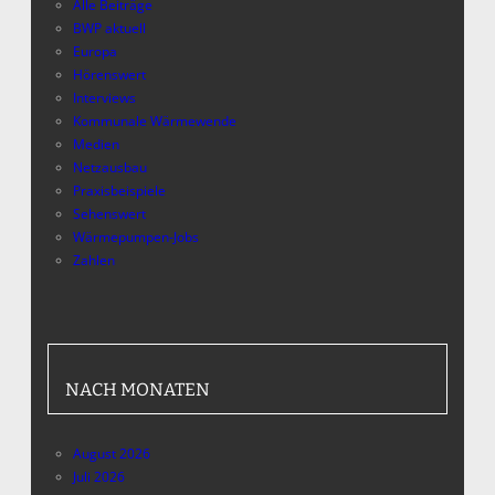
Alle Beiträge
BWP aktuell
Europa
Hörenswert
Interviews
Kommunale Wärmewende
Medien
Netzausbau
Praxisbeispiele
Sehenswert
Wärmepumpen-Jobs
Zahlen
NACH MONATEN
August 2026
Juli 2026