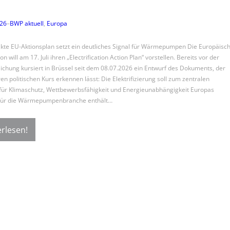
026
–
BWP aktuell
, 
Europa
kte EU-Aktionsplan setzt ein deutliches Signal für Wärmepumpen Die Europäisc
 will am 17. Juli ihren „Electrification Action Plan“ vorstellen. Bereits vor der
lichung kursiert in Brüssel seit dem 08.07.2026 ein Entwurf des Dokuments, der
en politischen Kurs erkennen lässt: Die Elektrifizierung soll zum zentralen
für Klimaschutz, Wettbewerbsfähigkeit und Energieunabhängigkeit Europas
Für die Wärmepumpenbranche enthält…
rlesen!