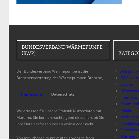
BUNDESVERBAND WÄRMEPUMPE
(BWP)
KATEGO
Der Bundesverband Wärmepumpe ist die
Alle Beitr
Branchenvertretung der Wärmepumpen-Branche,
BWP aktue
Europa
Hörenswer
Impressum
Datenschutz
Interviews
Kommunal
Medien
Wir erfassen für unsere Statistik Nutzerdaten mit
Netzausb
Matomo. Sie können nachfolgend einstellen, ob Sie
Praxisbeis
Ihre Daten erfassen lassen wollen oder nicht:
Sehenswer
Wärmepum
You may choose to prevent this website from