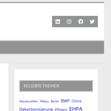
LinkedIn
Instagram
Facebook
Twitter
BELIEBTE THEMEN
BWP
China
Absatzzahlen
Altbau
Berlin
EHPA
Dekarbonisierung
Effizienz