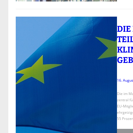
DIE
TEI
KL
GEB
16. Augus
Die im Ma
zentral f
EU-Mitgli
ehrgeizig
55 Prozen