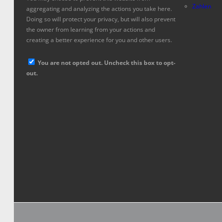
Zahlen
aggregating and analyzing the actions you take here.
Doing so will protect your privacy, but will also prevent
the owner from learning from your actions and
creating a better experience for you and other users.
You are not opted out. Uncheck this box to opt-
out.