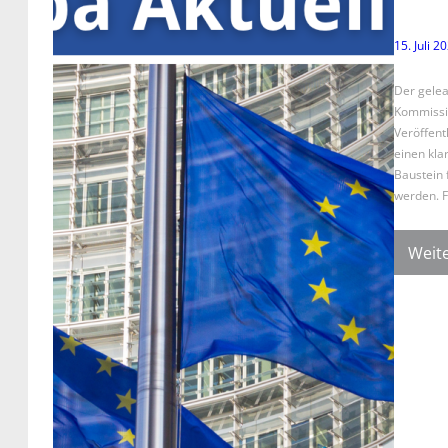
15. Juli 2
Der gelea
Kommission
Veröffent
einen klar
Baustein 
werden. 
Weite