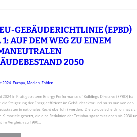
 EU-GEBÄUDERICHTLINIE (EPBD)
L 1: AUF DEM WEG ZU EINEM
IMANEUTRALEN
ÄUDEBESTAND 2050
t 2024
–
Europa
, 
Medien
, 
Zahlen
i 2024 in Kraft getretene Energy Performance of Buildings Directive (EPBD) ist
ür die Steigerung der Energieeffizienz im Gebäudesektor und muss nun von den
edsstaaten in nationales Recht überführt werden. Die Europäische Union hat sic
e Klimaziele gesetzt, die eine Reduktion der Treibhausgasemissionen bis 2030 u
t im Vergleich zu 1990…