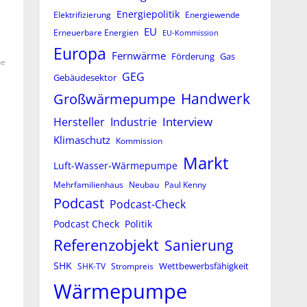
Energiepolitik
Elektrifizierung
Energiewende
EU
Erneuerbare Energien
EU-Kommission
Europa
Fernwärme
Förderung
Gas
he
GEG
Gebäudesektor
Großwärmepumpe
Handwerk
Interview
Hersteller
Industrie
Klimaschutz
Kommission
Markt
Luft-Wasser-Wärmepumpe
Mehrfamilienhaus
Neubau
Paul Kenny
Podcast
Podcast-Check
Podcast Check
Politik
Referenzobjekt
Sanierung
SHK
Wettbewerbsfähigkeit
SHK-TV
Strompreis
Wärmepumpe