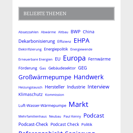
BELIEBTE THEMEN
BWP
China
Absatzzahlen
Altbau
Abwärme
EHPA
Dekarbonisierung
Effizienz
Energiepolitik
Elektrifizierung
Energiewende
Europa
EU
Fernwärme
Erneuerbare Energien
GEG
Förderung
Gas
Gebäudesektor
Handwerk
Großwärmepumpe
Interview
Hersteller
Industrie
Heizungstausch
Klimaschutz
Kommission
Markt
Luft-Wasser-Wärmepumpe
Podcast
Mehrfamilienhaus
Neubau
Paul Kenny
Podcast-Check
Podcast Check
Politik