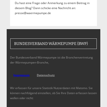
Du hast eine Frage oder Anmerkung zu einem Beitrag in
diesem Blog? Dann schicke eine Nachricht an:
presse@waermepumpe.de
BUNDESVERBAND WÄRMEPUMPE (BWP)
Der Bundesverband Wärmepumpe ist die Branchenvertretung
der Wärmepumpen-Branche,
Impressum
Datenschutz
Wir erfassen für unsere Statistik Nutzerdaten mit Matomo. Sie
können nachfolgend einstellen, ob Sie Ihre Daten erfassen lassen
wollen oder nicht: