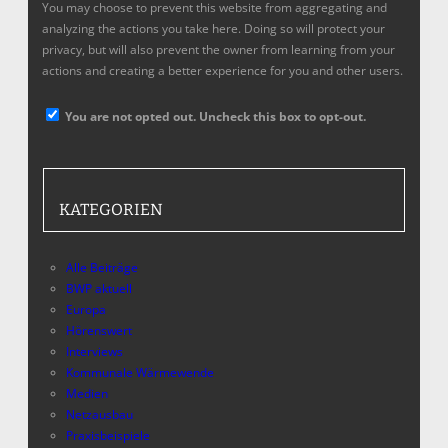
You may choose to prevent this website from aggregating and
analyzing the actions you take here. Doing so will protect your
privacy, but will also prevent the owner from learning from your
actions and creating a better experience for you and other users.
You are not opted out. Uncheck this box to opt-out.
KATEGORIEN
Alle Beiträge
BWP aktuell
Europa
Hörenswert
Interviews
Kommunale Wärmewende
Medien
Netzausbau
Praxisbeispiele