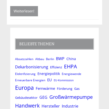
Weiterlesen!
BELIEBTE THEMEN
BWP
China
Absatzzahlen
Altbau
Berlin
EHPA
Dekarbonisierung
Effizienz
Energiepolitik
Elektrifizierung
Energiewende
EU
Erneuerbare Energien
EU-Kommission
Europa
Fernwärme
Förderung
Gas
Großwärmepumpe
GEG
Gebäudesektor
Handwerk
Hersteller
Industrie