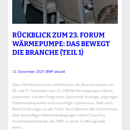
RÜCKBLICK ZUM 23. FORUM
WÄRMEPUMPE: DAS BEWEGT
DIE BRANCHE (TEIL 1)
12. Dezember 2025
–
BWP aktuell
Über 350 Vertreterinnen und Vertreter der Branche kamen am
26. und 27. November zum 23. FORUM Wärmepumpe in Berlin
zusammen. Auf dem Programm: Spannende Vorträge, angeregte
Podiumsdiskussionen und vorsichtiger Optimismus. Aber auch:
Klare Forderungen an die Politik. Nach Monaten der Unsicherheit
über die künftigen Rahmenbedingungen setzte Claus Fest,
Vorstandsvorsitzender des BWP, in seiner Eröffnungsrede
einen…