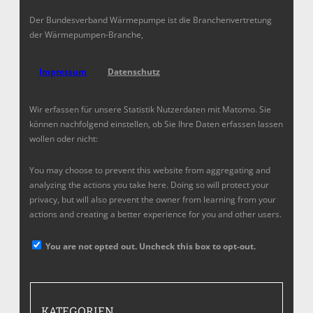
Der Bundesverband Wärmepumpe ist die Branchenvertretung
der Wärmepumpen-Branche,
Impressum
Datenschutz
Wir erfassen für unsere Statistik Nutzerdaten mit Matomo. Sie
können nachfolgend einstellen, ob Sie Ihre Daten erfassen lassen
wollen oder nicht:
You may choose to prevent this website from aggregating and
analyzing the actions you take here. Doing so will protect your
privacy, but will also prevent the owner from learning from your
actions and creating a better experience for you and other users.
You are not opted out. Uncheck this box to opt-out.
KATEGORIEN