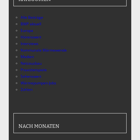
Alle Beiträge
BWP aktuell
Europa
Hörenswert
Interviews
Kommunale Wärmewende
Medien
Netzausbau
Praxisbeispiele
Sehenswert
Wärmepumpen-Jobs
Zahlen
NACH MONATEN