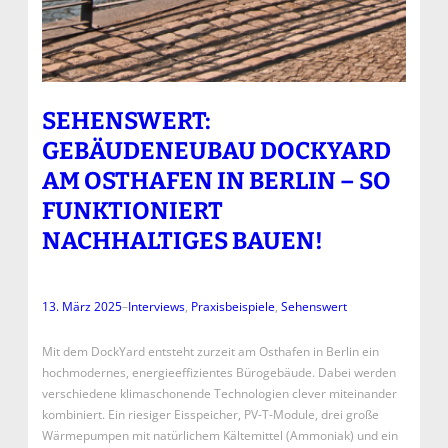
SEHENSWERT:
GEBÄUDENEUBAU DOCKYARD
AM OSTHAFEN IN BERLIN – SO
FUNKTIONIERT
NACHHALTIGES BAUEN!
13. März 2025
–
Interviews
, 
Praxisbeispiele
, 
Sehenswert
Mit dem DockYard entsteht zurzeit am Osthafen in Berlin ein
hochmodernes, energieeffizientes Bürogebäude. Dabei werden
verschiedene klimaschonende Technologien clever miteinander
kombiniert. Ein riesiger Eisspeicher, PV-T-Module, drei große
Wärmepumpen mit natürlichem Kältemittel (Ammoniak) und ein