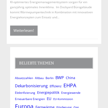
KI-optimiertes Energiemanagementsystem sorgen für ein
ganzjährig optimales Innenklima. Im Dockyard Bürogebäude
kommt Wärmepumpentechnik in Kombination mit innovativen
Energiekonzepten zum Einsatz und…
Weiterlesen!
BELIEBTE THEMEN
BWP
China
Absatzzahlen
Altbau
Berlin
EHPA
Dekarbonisierung
Effizienz
Energiepolitik
Elektrifizierung
Energiewende
EU
Erneuerbare Energien
EU-Kommission
Europa
Fernwärme
Förderung
Gas