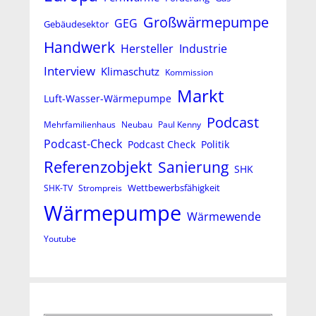
Großwärmepumpe
GEG
Gebäudesektor
Handwerk
Hersteller
Industrie
Interview
Klimaschutz
Kommission
Markt
Luft-Wasser-Wärmepumpe
Podcast
Mehrfamilienhaus
Neubau
Paul Kenny
Podcast-Check
Podcast Check
Politik
Referenzobjekt
Sanierung
SHK
Wettbewerbsfähigkeit
SHK-TV
Strompreis
Wärmepumpe
Wärmewende
Youtube