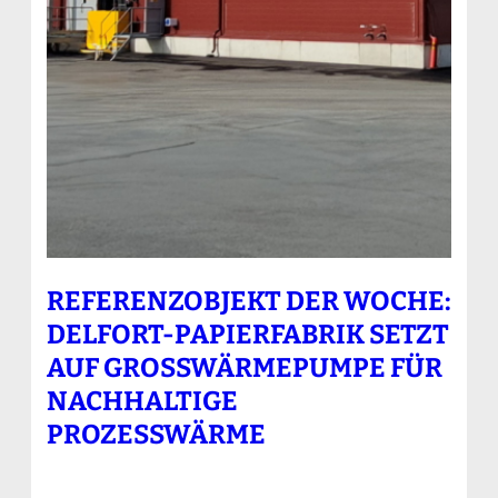
REFERENZOBJEKT DER WOCHE:
DELFORT-PAPIERFABRIK SETZT
AUF GROSSWÄRMEPUMPE FÜR N
ACHHALTIGE P
ROZESSWÄRME