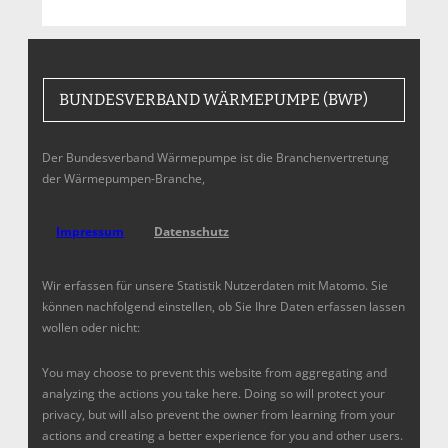
BUNDESVERBAND WÄRMEPUMPE (BWP)
Der Bundesverband Wärmepumpe ist die Branchenvertretung
der Wärmepumpen-Branche,
Impressum
Datenschutz
Wir erfassen für unsere Statistik Nutzerdaten mit Matomo. Sie
können nachfolgend einstellen, ob Sie Ihre Daten erfassen lassen
wollen oder nicht:
You may choose to prevent this website from aggregating and
analyzing the actions you take here. Doing so will protect your
privacy, but will also prevent the owner from learning from your
actions and creating a better experience for you and other users.