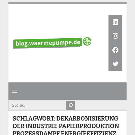
Zum
Inhalt
springen
Linked
Instag
Faceb
Twitte
Search
SCHLAGWORT:
DEKARBONISIERUNG
DER INDUSTRIE PAPIERPRODUKTION
PROZESSDAMPF ENERGIEEFFIZIENZ