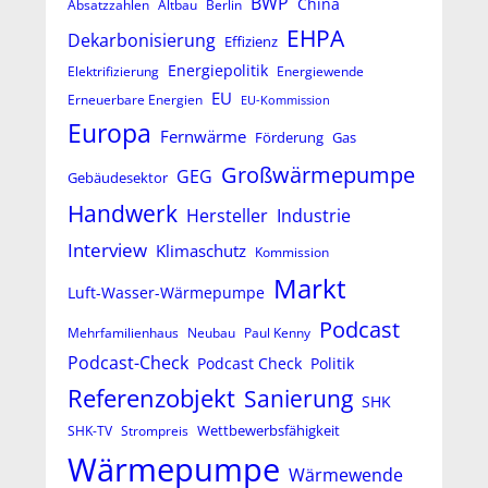
BWP
China
Absatzzahlen
Altbau
Berlin
EHPA
Dekarbonisierung
Effizienz
Energiepolitik
Elektrifizierung
Energiewende
EU
Erneuerbare Energien
EU-Kommission
Europa
Fernwärme
Förderung
Gas
Großwärmepumpe
GEG
Gebäudesektor
Handwerk
Hersteller
Industrie
Interview
Klimaschutz
Kommission
Markt
Luft-Wasser-Wärmepumpe
Podcast
Mehrfamilienhaus
Neubau
Paul Kenny
Podcast-Check
Podcast Check
Politik
Referenzobjekt
Sanierung
SHK
Wettbewerbsfähigkeit
SHK-TV
Strompreis
Wärmepumpe
Wärmewende