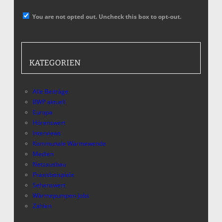
You are not opted out. Uncheck this box to opt-out.
KATEGORIEN
Alle Beiträge
BWP aktuell
Europa
Hörenswert
Interviews
Kommunale Wärmewende
Medien
Netzausbau
Praxisbeispiele
Sehenswert
Wärmepumpen-Jobs
Zahlen