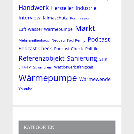
Handwerk
Hersteller
Industrie
Interview
Klimaschutz
Kommission
Markt
Luft-Wasser-Wärmepumpe
Podcast
Mehrfamilienhaus
Neubau
Paul Kenny
Podcast-Check
Podcast Check
Politik
Referenzobjekt
Sanierung
SHK
Wettbewerbsfähigkeit
SHK-TV
Strompreis
Wärmepumpe
Wärmewende
Youtube
KATEGORIEN