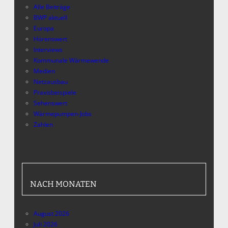
Alle Beiträge
BWP aktuell
Europa
Hörenswert
Interviews
Kommunale Wärmewende
Medien
Netzausbau
Praxisbeispiele
Sehenswert
Wärmepumpen-Jobs
Zahlen
NACH MONATEN
August 2026
Juli 2026