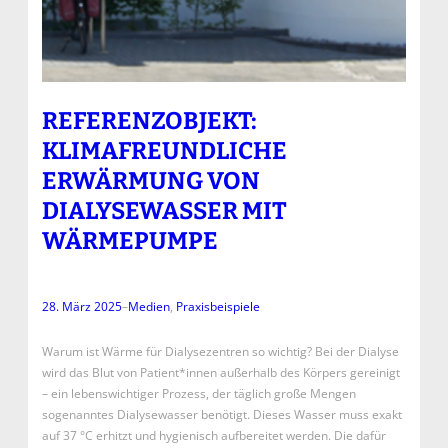
REFERENZOBJEKT:
KLIMAFREUNDLICHE
ERWÄRMUNG VON
DIALYSEWASSER MIT
WÄRMEPUMPE
28. März 2025
–
Medien
, 
Praxisbeispiele
Warum ist Wärme für Dialysezentren so wichtig? Bei der Dialyse
wird das Blut von Patient*innen außerhalb des Körpers gereinigt
– ein lebenswichtiger Prozess, der täglich große Mengen
sogenanntes Dialysewasser benötigt. Dieses Wasser muss exakt
auf 37 °C erhitzt und hygienisch aufbereitet werden. Die dafür