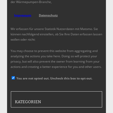
der Wärmepumpen-Branche,
Impressum
Datenschutz
Wir erfassen für unsere Statistik Nutzerdaten mit Matomo. Sie
können nachfolgend einstellen, ob Sie Ihre Daten erfassen lassen
wollen oder nicht:
You may choose to prevent this website from aggregating and
analyzing the actions you take here. Doing so will protect your
privacy, but will also prevent the owner from learning from your
actions and creating a better experience for you and other users.
You are not opted out. Uncheck this box to opt-out.
KATEGORIEN