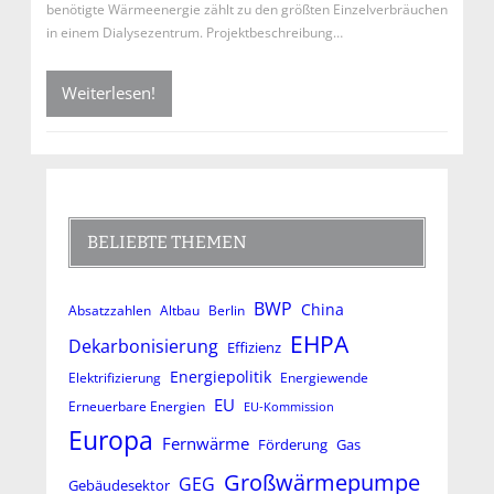
benötigte Wärmeenergie zählt zu den größten Einzelverbräuchen
in einem Dialysezentrum. Projektbeschreibung…
Weiterlesen!
BELIEBTE THEMEN
BWP
China
Absatzzahlen
Altbau
Berlin
EHPA
Dekarbonisierung
Effizienz
Energiepolitik
Elektrifizierung
Energiewende
EU
Erneuerbare Energien
EU-Kommission
Europa
Fernwärme
Förderung
Gas
Großwärmepumpe
GEG
Gebäudesektor