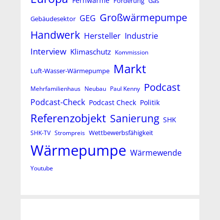
Fernwärme
Förderung
Gas
Großwärmepumpe
GEG
Gebäudesektor
Handwerk
Hersteller
Industrie
Interview
Klimaschutz
Kommission
Markt
Luft-Wasser-Wärmepumpe
Podcast
Mehrfamilienhaus
Neubau
Paul Kenny
Podcast-Check
Podcast Check
Politik
Referenzobjekt
Sanierung
SHK
Wettbewerbsfähigkeit
SHK-TV
Strompreis
Wärmepumpe
Wärmewende
Youtube