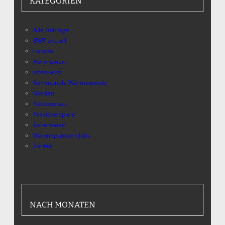
KATEGORIEN
Alle Beiträge
BWP aktuell
Europa
Hörenswert
Interviews
Kommunale Wärmewende
Medien
Netzausbau
Praxisbeispiele
Sehenswert
Wärmepumpen-Jobs
Zahlen
NACH MONATEN