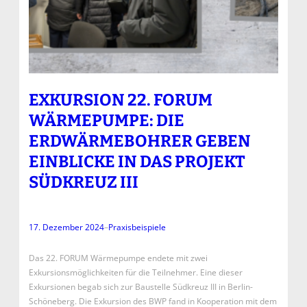
EXKURSION 22. FORUM
WÄRMEPUMPE: DIE
ERDWÄRMEBOHRER GEBEN
EINBLICKE IN DAS PROJEKT
SÜDKREUZ III
17. Dezember 2024
–
Praxisbeispiele
Das 22. FORUM Wärmepumpe endete mit zwei
Exkursionsmöglichkeiten für die Teilnehmer. Eine dieser
Exkursionen begab sich zur Baustelle Südkreuz III in Berlin-
Schöneberg. Die Exkursion des BWP fand in Kooperation mit dem