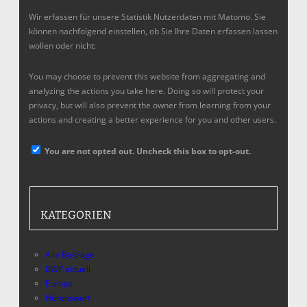
Wir erfassen für unsere Statistik Nutzerdaten mit Matomo. Sie
können nachfolgend einstellen, ob Sie Ihre Daten erfassen lassen
wollen oder nicht:
You may choose to prevent this website from aggregating and
analyzing the actions you take here. Doing so will protect your
privacy, but will also prevent the owner from learning from your
actions and creating a better experience for you and other users.
You are not opted out. Uncheck this box to opt-out.
KATEGORIEN
Alle Beiträge
BWP aktuell
Europa
Hörenswert