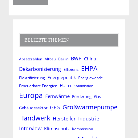
BELIEBTE THEMEN
BWP
China
Absatzzahlen
Altbau
Berlin
EHPA
Dekarbonisierung
Effizienz
Energiepolitik
Elektrifizierung
Energiewende
EU
Erneuerbare Energien
EU-Kommission
Europa
Fernwärme
Förderung
Gas
Großwärmepumpe
GEG
Gebäudesektor
Handwerk
Hersteller
Industrie
Interview
Klimaschutz
Kommission