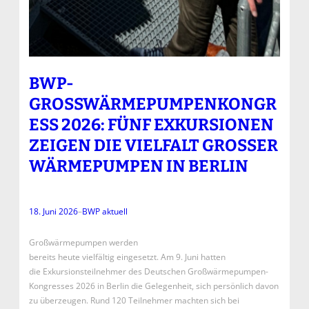
BWP-
GROSSWÄRMEPUMPENKONGRE
SS 2026: FÜNF EXKURSIONEN Z
EIGEN DIE VIELFALT GROSSER WÄ
RMEPUMPEN IN BERLIN
18. Juni 2026
–
BWP aktuell
Großwärmepumpen werden
bereits heute vielfältig eingesetzt. Am 9. Juni hatten
die Exkursionsteilnehmer des Deutschen Großwärmepumpen-
Kongresses 2026 in Berlin die Gelegenheit, sich persönlich davon
zu überzeugen. Rund 120 Teilnehmer machten sich bei