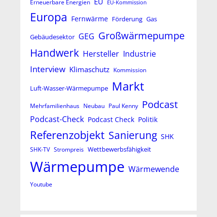
EU
Erneuerbare Energien
EU-Kommission
Europa
Fernwärme
Förderung
Gas
Großwärmepumpe
GEG
Gebäudesektor
Handwerk
Hersteller
Industrie
Interview
Klimaschutz
Kommission
Markt
Luft-Wasser-Wärmepumpe
Podcast
Mehrfamilienhaus
Neubau
Paul Kenny
Podcast-Check
Podcast Check
Politik
Referenzobjekt
Sanierung
SHK
Wettbewerbsfähigkeit
SHK-TV
Strompreis
Wärmepumpe
Wärmewende
Youtube