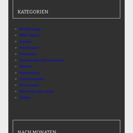
KATEGORIEN
Alle Beiträge
BWP aktuell
Europa
Hörenswert
Interviews
Kommunale Wärmewende
Medien
Netzausbau
Praxisbeispiele
Sehenswert
Wärmepumpen-Jobs
Zahlen
NACH MONATEN