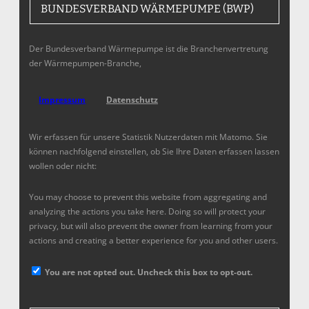
BUNDESVERBAND WÄRMEPUMPE (BWP)
Der Bundesverband Wärmepumpe ist die Branchenvertretung
der Wärmepumpen-Branche,
Impressum
Datenschutz
Wir erfassen für unsere Statistik Nutzerdaten mit Matomo. Sie
können nachfolgend einstellen, ob Sie Ihre Daten erfassen lassen
wollen oder nicht:
You may choose to prevent this website from aggregating and
analyzing the actions you take here. Doing so will protect your
privacy, but will also prevent the owner from learning from your
actions and creating a better experience for you and other users.
You are not opted out. Uncheck this box to opt-out.