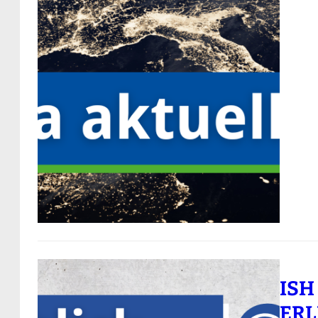
ISH
ERL