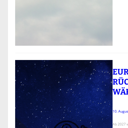
EUR
RÜC
WÄ
10. Augus
Ab 2027 w