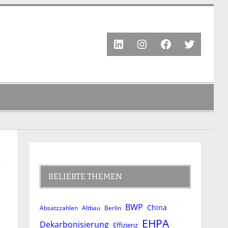
LinkedIn
Instagram
Facebook
Twitter
BELIEBTE THEMEN
BWP
China
Absatzzahlen
Altbau
Berlin
EHPA
Dekarbonisierung
Effizienz