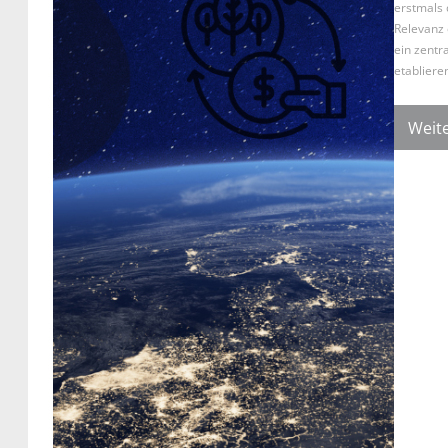
erstmals
Relevanz 
ein zentr
etablier
Weite