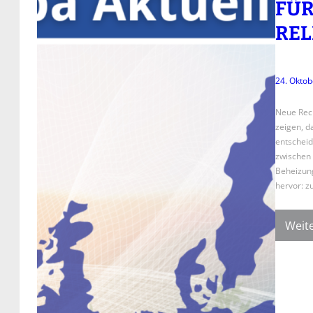
FÜR
REL
24. Oktob
Neue Rec
zeigen, 
entscheid
zwischen 
Beheizun
hervor: 
Weite