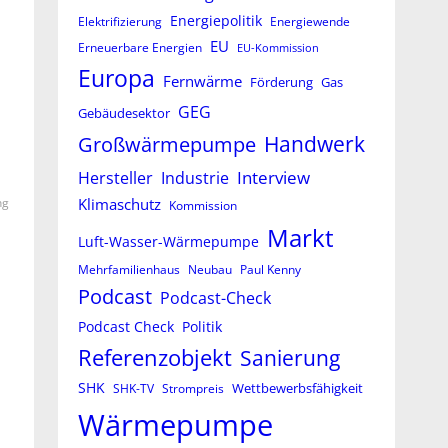
Energiepolitik
Elektrifizierung
Energiewende
EU
Erneuerbare Energien
EU-Kommission
Europa
Fernwärme
Förderung
Gas
GEG
Gebäudesektor
Großwärmepumpe
Handwerk
Interview
Hersteller
Industrie
Klimaschutz
ng
Kommission
Markt
Luft-Wasser-Wärmepumpe
Mehrfamilienhaus
Neubau
Paul Kenny
Podcast
Podcast-Check
Podcast Check
Politik
Referenzobjekt
Sanierung
SHK
Wettbewerbsfähigkeit
SHK-TV
Strompreis
Wärmepumpe