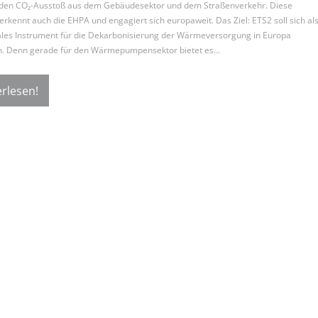
 den CO₂-Ausstoß aus dem Gebäudesektor und dem Straßenverkehr. Diese
erkennt auch die EHPA und engagiert sich europaweit. Das Ziel: ETS2 soll sich al
ales Instrument für die Dekarbonisierung der Wärmeversorgung in Europa
en. Denn gerade für den Wärmepumpensektor bietet es…
rlesen!