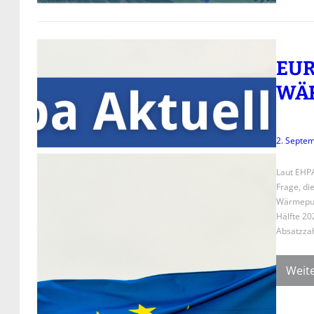
EUR
WÄ
2. Septe
Laut EHPA
Frage, di
Wärmepump
Hälfte 20
Absatzzah
Weite