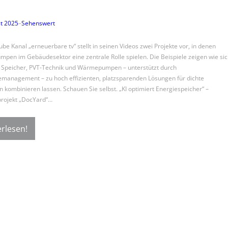
t 2025
–
Sehenswert
be Kanal „erneuerbare tv“ stellt in seinen Videos zwei Projekte vor, in denen
en im Gebäudesektor eine zentrale Rolle spielen. Die Beispiele zeigen wie sic
 Speicher, PVT‑Technik und Wärmepumpen – unterstützt durch
emanagement – zu hoch effizienten, platzsparenden Lösungen für dichte
n kombinieren lassen. Schauen Sie selbst. „KI optimiert Energiespeicher“ –
rojekt „DocYard“…
rlesen!