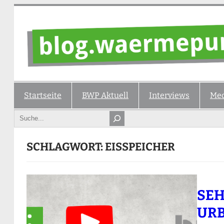
Zum
Inhalt
springen
Startseite
BWP Aktuell
Interviews
Med
Search
SCHLAGWORT:
EISSPEICHER
SEH
URB