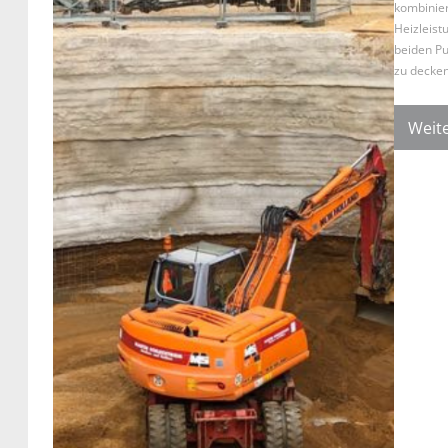
kombinie
Heizleist
beiden Pu
zu decken
Weite