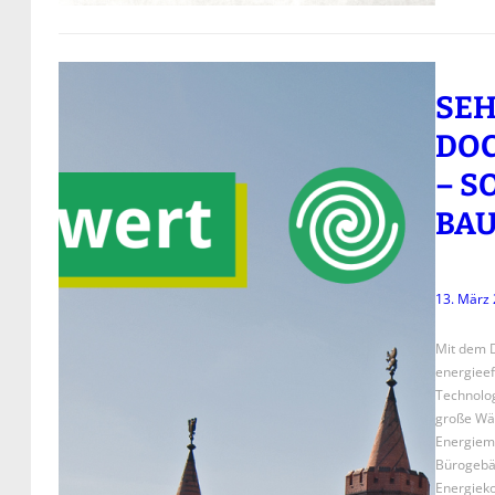
SEH
DOC
– S
BAU
13. März
Mit dem D
energiee
Technolog
große Wär
Energiem
Bürogebä
Energiek