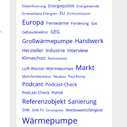
Energiepolitik
Elektrifizierung
Energiewende
EU
Erneuerbare Energien
EU-Kommission
Europa
Fernwärme
Förderung
Gas
GEG
h
Gebäudesektor
Großwärmepumpe
Handwerk
Interview
Hersteller
Industrie
Klimaschutz
Kommission
Markt
Luft-Wasser-Wärmepumpe
Mehrfamilienhaus
Neubau
Paul Kenny
Podcast
Podcast-Check
Podcast Check
Politik
Referenzobjekt
Sanierung
SHK
Wettbewerbsfähigkeit
SHK-TV
Strompreis
Wärmepumpe