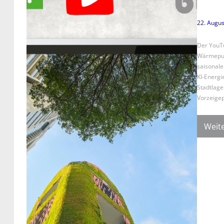
22. Augus
Der YouTu
Wärmepump
saisonale
KI‑Energi
Stadtlage
Vorzeigep
Weite