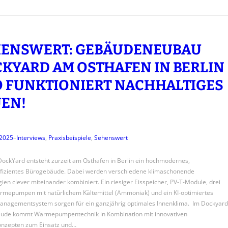
ENSWERT: GEBÄUDENEUBAU
KYARD AM OSTHAFEN IN BERLIN
O FUNKTIONIERT NACHHALTIGES
EN!
 2025
–
Interviews
, 
Praxisbeispiele
, 
Sehenswert
ockYard entsteht zurzeit am Osthafen in Berlin ein hochmodernes,
ffizientes Bürogebäude. Dabei werden verschiedene klimaschonende
ien clever miteinander kombiniert. Ein riesiger Eisspeicher, PV-T-Module, drei
mepumpen mit natürlichem Kältemittel (Ammoniak) und ein KI-optimiertes
anagementsystem sorgen für ein ganzjährig optimales Innenklima. Im Dockyard
ude kommt Wärmepumpentechnik in Kombination mit innovativen
onzepten zum Einsatz und…