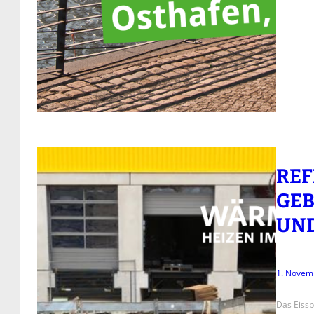
REF
GEB
UND
1. Novem
Das Eissp