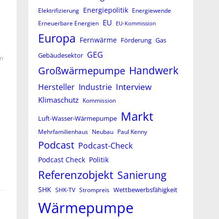
Energiepolitik
Elektrifizierung
Energiewende
EU
Erneuerbare Energien
EU-Kommission
Europa
Fernwärme
Förderung
Gas
GEG
Gebäudesektor
n
Großwärmepumpe
Handwerk
Interview
Hersteller
Industrie
Klimaschutz
Kommission
Markt
Luft-Wasser-Wärmepumpe
Mehrfamilienhaus
Neubau
Paul Kenny
Podcast
Podcast-Check
Podcast Check
Politik
Referenzobjekt
Sanierung
SHK
Wettbewerbsfähigkeit
SHK-TV
Strompreis
Wärmepumpe