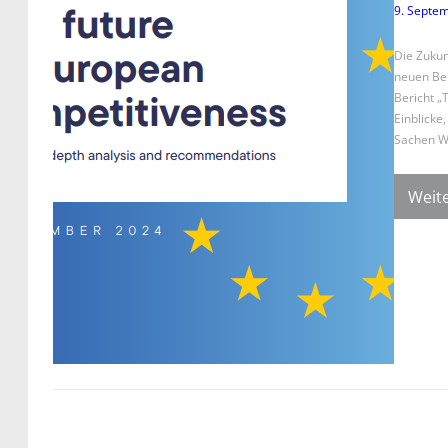
9. Septe
Die Zukun
neuen Ber
Bericht „
Einblicke
Sachen Wi
Weite