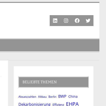
LinkedIn
Instagram
Facebook
Twitter
BELIEBTE THEMEN
BWP
China
Absatzzahlen
Altbau
Berlin
EHPA
Dekarbonisierung
Effizienz