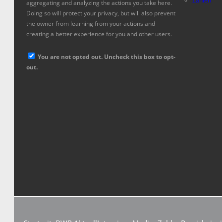
Zahlen
aggregating and analyzing the actions you take here.
Doing so will protect your privacy, but will also prevent
the owner from learning from your actions and
creating a better experience for you and other users.
You are not opted out. Uncheck this box to opt-
out.