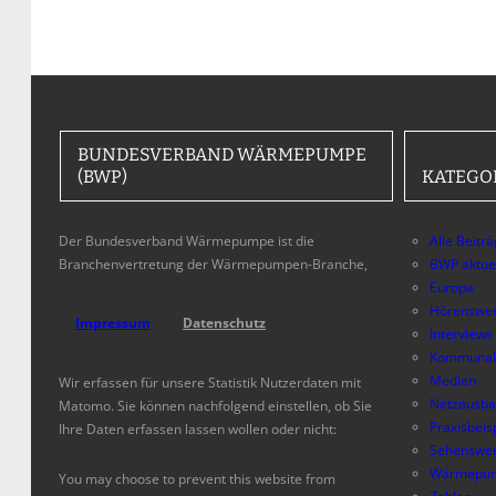
BUNDESVERBAND WÄRMEPUMPE
(BWP)
KATEGO
Der Bundesverband Wärmepumpe ist die
Alle Beitr
Branchenvertretung der Wärmepumpen-Branche,
BWP aktue
Europa
Hörenswer
Impressum
Datenschutz
Interviews
Kommunal
Medien
Wir erfassen für unsere Statistik Nutzerdaten mit
Netzausb
Matomo. Sie können nachfolgend einstellen, ob Sie
Praxisbeis
Ihre Daten erfassen lassen wollen oder nicht:
Sehenswer
Wärmepum
You may choose to prevent this website from