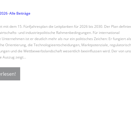
 2026
–
Alle Beiträge
zt mit dem 15. Fünfjahresplan die Leitplanken für 2026 bis 2030. Der Plan definie
wirtschafts- und industriepolitische Rahmenbedingungen. Für international
 Unternehmen ist er deutlich mehr als nur ein politisches Zeichen: Er fungiert al
che Orientierung, die Technologieentscheidungen, Marktpotenziale, regulatorisc
ngen und die Wettbewerbslandschaft wesentlich beeinflussen wird. Der von uns
e Auszug zeigt…
rlesen!