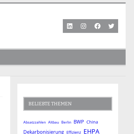
LinkedIn
Instagram
Facebook
Twitter
BELIEBTE THEMEN
BWP
China
Absatzzahlen
Altbau
Berlin
EHPA
Dekarbonisierung
Effizienz