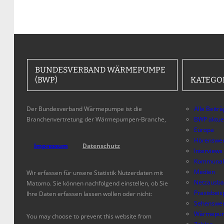
BUNDESVERBAND WÄRMEPUMPE
(BWP)
KATEGO
Der Bundesverband Wärmepumpe ist die
Alle Beitr
Branchenvertretung der Wärmepumpen-Branche,
BWP aktue
Europa
Hörenswer
Impressum
Datenschutz
Interviews
Kommunal
Medien
Wir erfassen für unsere Statistik Nutzerdaten mit
Netzausb
Matomo. Sie können nachfolgend einstellen, ob Sie
Praxisbeis
Ihre Daten erfassen lassen wollen oder nicht:
Sehenswer
Wärmepum
You may choose to prevent this website from