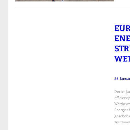
EUR
ENE
STR
WET
28. Janua
Der im Ja
efficienc
Wettbewe
Energieef
gesehen w
Wettbewer