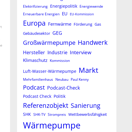
Energiepolitik
Elektrifizierung
Energiewende
EU
Erneuerbare Energien
EU-Kommission
Europa
Fernwärme
Förderung
Gas
rt
GEG
Gebäudesektor
s
Großwärmepumpe
Handwerk
he
Interview
Hersteller
Industrie
Klimaschutz
Kommission
Markt
Luft-Wasser-Wärmepumpe
Mehrfamilienhaus
Neubau
Paul Kenny
Podcast
Podcast-Check
Podcast Check
Politik
Referenzobjekt
Sanierung
SHK
Wettbewerbsfähigkeit
SHK-TV
Strompreis
Wärmepumpe