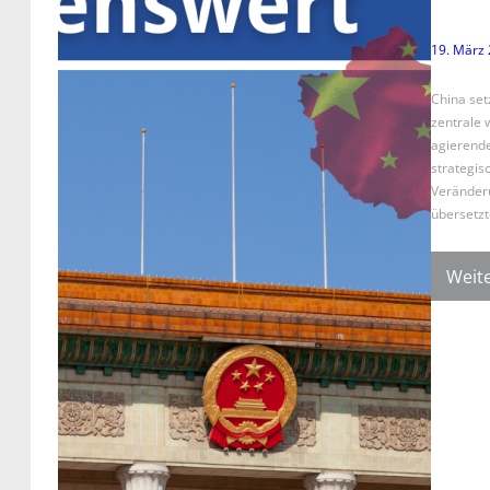
19. März
China set
zentrale 
agierende
strategis
Veränderu
übersetzt
Weite