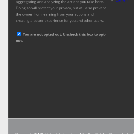
Zahlen
aggregating and analyzing the actions you take here.
Doing so will protect your privacy, but will also prevent
the owner from learning from your actions and
creating a better experience for you and other users.
You are not opted out. Uncheck this box to opt-
out.