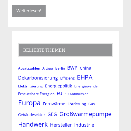
Weiterlesen!
BELIEBTE THEMEN
BWP
China
Absatzzahlen
Altbau
Berlin
EHPA
Dekarbonisierung
Effizienz
Energiepolitik
Elektrifizierung
Energiewende
EU
Erneuerbare Energien
EU-Kommission
Europa
Fernwärme
Förderung
Gas
Großwärmepumpe
GEG
Gebäudesektor
Handwerk
Hersteller
Industrie