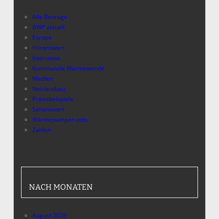
Alle Beiträge
BWP aktuell
Europa
Hörenswert
Interviews
Kommunale Wärmewende
Medien
Netzausbau
Praxisbeispiele
Sehenswert
Wärmepumpen-Jobs
Zahlen
NACH MONATEN
August 2026