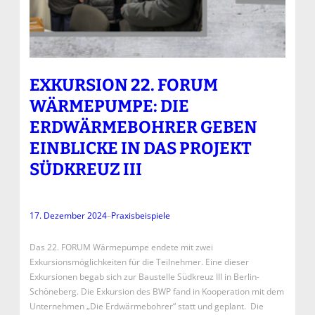
EXKURSION 22. FORUM
WÄRMEPUMPE: DIE
ERDWÄRMEBOHRER GEBEN
EINBLICKE IN DAS PROJEKT
SÜDKREUZ III
17. Dezember 2024
–
Praxisbeispiele
Das 22. FORUM Wärmepumpe endete mit zwei
Exkursionsmöglichkeiten für die Teilnehmer. Eine dieser
Exkursionen begab sich zur Baustelle Südkreuz III in Berlin-
Schöneberg. Die Exkursion des BWP fand in Kooperation mit dem
Unternehmen „Die Erdwärmebohrer“ statt und geplant. Die