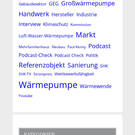
Großwärmepumpe
GEG
Gebäudesektor
Handwerk
Hersteller
Industrie
Interview
Klimaschutz
Kommission
Markt
Luft-Wasser-Wärmepumpe
Podcast
Mehrfamilienhaus
Neubau
Paul Kenny
Podcast-Check
Podcast Check
Politik
Referenzobjekt
Sanierung
SHK
Wettbewerbsfähigkeit
SHK-TV
Strompreis
Wärmepumpe
Wärmewende
Youtube
KATEGORIEN