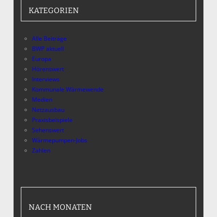
KATEGORIEN
Alle Beiträge
BWP aktuell
Europa
Hörenswert
Interviews
Kommunale Wärmewende
Medien
Netzausbau
Praxisbeispiele
Sehenswert
Wärmepumpen-Jobs
Zahlen
NACH MONATEN