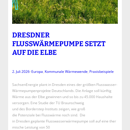
DRESDNER
FLUSSWÄRMEPUMPE SETZT
AUF DIE ELBE
2. Juli 2026
–
Europa
, 
Kommunale Wärmewende
, 
Praxisbeispiele
SachsenEnergie plant in Dresden eines der größten Flusswasser-
Wärmepumpenprojekte Deutschlands. Die Anlage soll künftig
Wärme aus der Elbe gewinnen und so bis zu 45.000 Haushalte
versorgen. Eine Studie der TU Braunschweig
und des Borderstep Instituts zeigen, wie groß
die Potenziale bei Flusswärme noch sind. Die
in Dresden geplante Flusswasserwärmepumpe soll auf eine ther
mische Leistung von 50