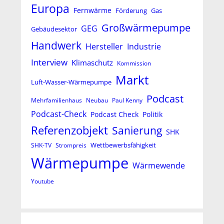
Europa
Fernwärme
Förderung
Gas
Großwärmepumpe
GEG
Gebäudesektor
Handwerk
Hersteller
Industrie
Interview
Klimaschutz
Kommission
Markt
Luft-Wasser-Wärmepumpe
Podcast
Mehrfamilienhaus
Neubau
Paul Kenny
Podcast-Check
Podcast Check
Politik
Referenzobjekt
Sanierung
SHK
Wettbewerbsfähigkeit
SHK-TV
Strompreis
Wärmepumpe
Wärmewende
Youtube