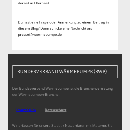
derzeit in Elternzeit.
Du hast eine Frage oder Anmerkung zu einem Beitrag in
diesem Blog? Dann schicke eine Nachricht an:
presse@waermepumpe.de
BUNDESVERBAND WÄRMEPUMPE (BWP)
Der Bundesverband Wärmepumpe ist die Branchenvertretung
der Wärmepumpen-Branche,
Impressum
Datenschutz
Wir erfassen für unsere Statistik Nutzerdaten mit Matomo. Sie