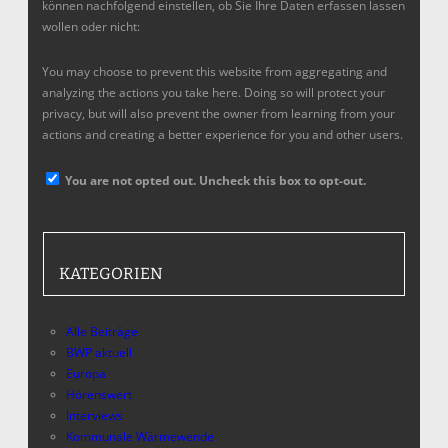
können nachfolgend einstellen, ob Sie Ihre Daten erfassen lassen
wollen oder nicht:
You may choose to prevent this website from aggregating and
analyzing the actions you take here. Doing so will protect your
privacy, but will also prevent the owner from learning from your
actions and creating a better experience for you and other users.
You are not opted out. Uncheck this box to opt-out.
KATEGORIEN
Alle Beiträge
BWP aktuell
Europa
Hörenswert
Interviews
Kommunale Wärmewende