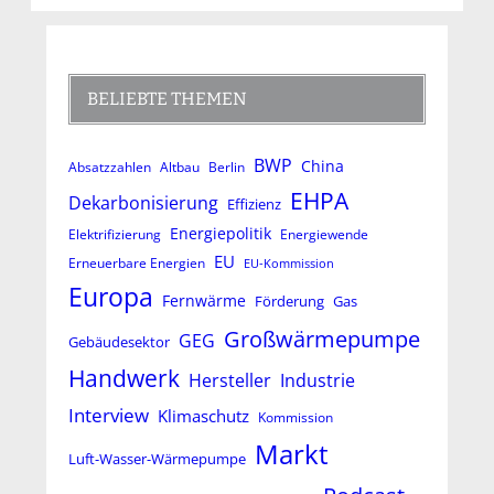
BELIEBTE THEMEN
BWP
China
Absatzzahlen
Altbau
Berlin
EHPA
Dekarbonisierung
Effizienz
Energiepolitik
Elektrifizierung
Energiewende
EU
Erneuerbare Energien
EU-Kommission
Europa
Fernwärme
Förderung
Gas
Großwärmepumpe
GEG
Gebäudesektor
Handwerk
Hersteller
Industrie
Interview
Klimaschutz
Kommission
Markt
Luft-Wasser-Wärmepumpe