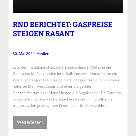
RND BERICHTET: GASPREISE
STEIGEN RASANT
30. Mai 2024
–
Medien
Laut dem RedaktionsNetzwerk Deutschland (RND) sind die
Gaspreise für Neukunden innerhalb von zwei Monaten um ein
Viertel gestiegen. Die Gründe hierfür liegen zum einen an einer
höheren Mehrwertsteuer und einer steigenden
Gasspeicherumlage. Aktuell liegen die Abgaben bei 1,6 Cent pro
Kilowattstunde. Auch höhere Einkaufskosten im Großhandel
tragen zu den gestiegenen Kosten bei. Im März zahlte…
Weiterlesen!