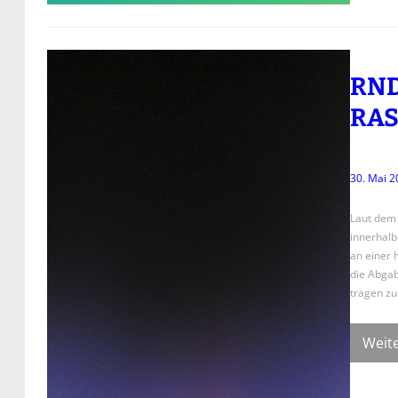
RND
RA
30. Mai 2
Laut dem 
innerhalb
an einer 
die Abgab
tragen zu
Weite