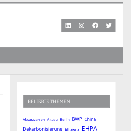
LinkedIn
Instagram
Facebook
Twitter
BELIEBTE THEMEN
BWP
China
Absatzzahlen
Altbau
Berlin
EHPA
Dekarbonisierung
Effizienz