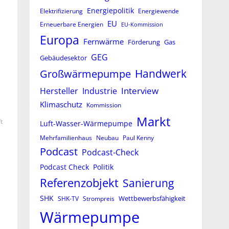
Energiepolitik
Elektrifizierung
Energiewende
EU
Erneuerbare Energien
EU-Kommission
Europa
Fernwärme
Förderung
Gas
GEG
Gebäudesektor
Großwärmepumpe
Handwerk
Interview
Hersteller
Industrie
Klimaschutz
Kommission
Markt
t
Luft-Wasser-Wärmepumpe
Mehrfamilienhaus
Neubau
Paul Kenny
Podcast
Podcast-Check
Podcast Check
Politik
Referenzobjekt
Sanierung
SHK
Wettbewerbsfähigkeit
SHK-TV
Strompreis
Wärmepumpe