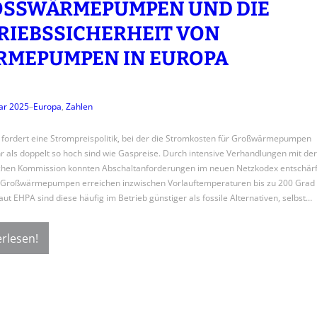
SSWÄRMEPUMPEN UND DIE B
IEBSSICHERHEIT VON W
EPUMPEN IN EUROPA
ar 2025
–
Europa
, 
Zahlen
fordert eine Strompreispolitik, bei der die Stromkosten für Großwärmepumpen
r als doppelt so hoch sind wie Gaspreise. Durch intensive Verhandlungen mit der
chen Kommission konnten Abschaltanforderungen im neuen Netzkodex entschärf
Großwärmepumpen erreichen inzwischen Vorlauftemperaturen bis zu 200 Grad
aut EHPA sind diese häufig im Betrieb günstiger als fossile Alternativen, selbst…
rlesen!