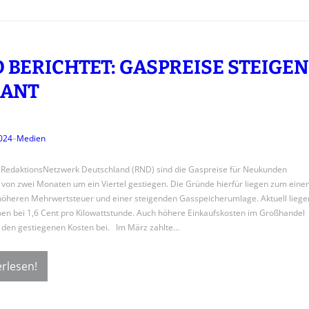
 BERICHTET: GASPREISE STEIGEN
SANT
024
–
Medien
RedaktionsNetzwerk Deutschland (RND) sind die Gaspreise für Neukunden
 von zwei Monaten um ein Viertel gestiegen. Die Gründe hierfür liegen zum eine
höheren Mehrwertsteuer und einer steigenden Gasspeicherumlage. Aktuell liege
en bei 1,6 Cent pro Kilowattstunde. Auch höhere Einkaufskosten im Großhandel
 den gestiegenen Kosten bei. Im März zahlte…
rlesen!