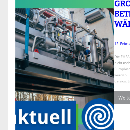
GRO
ETR
ÄRM
12. Febru
Die EHPA 
nicht meh
Europäis
werden. 
Celsius. L
Weite