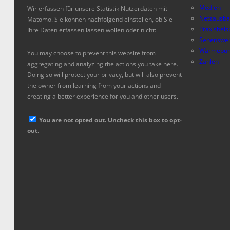
Medien
Wir erfassen für unsere Statistik Nutzerdaten mit
Netzausb
Matomo. Sie können nachfolgend einstellen, ob Sie
Praxisbeis
Ihre Daten erfassen lassen wollen oder nicht:
Sehenswer
Wärmepum
You may choose to prevent this website from
Zahlen
aggregating and analyzing the actions you take here.
Doing so will protect your privacy, but will also prevent
the owner from learning from your actions and
creating a better experience for you and other users.
You are not opted out. Uncheck this box to opt-
out.