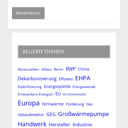
Weiterlesen!
BELIEBTE THEMEN
BWP
China
Absatzzahlen
Altbau
Berlin
EHPA
Dekarbonisierung
Effizienz
Energiepolitik
Elektrifizierung
Energiewende
EU
Erneuerbare Energien
EU-Kommission
Europa
Fernwärme
Förderung
Gas
Großwärmepumpe
GEG
Gebäudesektor
Handwerk
Hersteller
Industrie