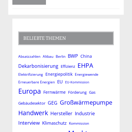
BELIEBTE THEMEN
BWP
China
Absatzzahlen
Altbau
Berlin
EHPA
Dekarbonisierung
Effizienz
Energiepolitik
Elektrifizierung
Energiewende
EU
Erneuerbare Energien
EU-Kommission
Europa
Fernwärme
Förderung
Gas
Großwärmepumpe
GEG
Gebäudesektor
Handwerk
Hersteller
Industrie
Interview
Klimaschutz
Kommission