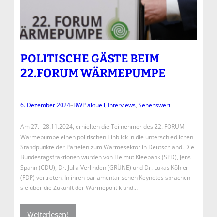
POLITISCHE GÄSTE BEIM
22.FORUM WÄRMEPUMPE
6. Dezember 2024
–
BWP aktuell
, 
Interviews
, 
Sehenswert
Am 27.- 28.11.2024, erhielten die Teilnehmer des 22. FORUM
Wärmepumpe einen politischen Einblick in die unterschiedlichen
Standpunkte der Parteien zum Wärmesektor in Deutschland. Die
Bundestagsfraktionen wurden von Helmut Kleebank (SPD), Jens
Spahn (CDU), Dr. Julia Verlinden (GRÜNE) und Dr. Lukas Köhler
(FDP) vertreten. In ihren parlamentarischen Keynotes sprachen
sie über die Zukunft der Wärmepolitik und…
Weiterlesen!