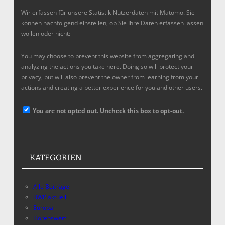
Wir erfassen für unsere Statistik Nutzerdaten mit Matomo. Sie
können nachfolgend einstellen, ob Sie Ihre Daten erfassen lassen
wollen oder nicht:
You may choose to prevent this website from aggregating and
analyzing the actions you take here. Doing so will protect your
privacy, but will also prevent the owner from learning from your
actions and creating a better experience for you and other users.
You are not opted out. Uncheck this box to opt-out.
KATEGORIEN
Alle Beiträge
BWP aktuell
Europa
Hörenswert