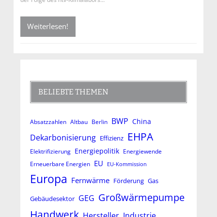
Weiterlesen!
BELIEBTE THEMEN
BWP
China
Absatzzahlen
Altbau
Berlin
EHPA
Dekarbonisierung
Effizienz
Energiepolitik
Elektrifizierung
Energiewende
EU
Erneuerbare Energien
EU-Kommission
Europa
Fernwärme
Förderung
Gas
Großwärmepumpe
GEG
Gebäudesektor
Handwerk
Hersteller
Industrie