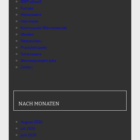
BWP aktuell
Europa
Hörenswert
Interviews
Kommunale Wärmewende
Medien
Netzausbau
Praxisbeispiele
Sehenswert
Wärmepumpen-Jobs
Zahlen
NACH MONATEN
August 2026
Juli 2026
Juni 2026