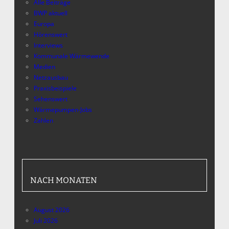
Alle Beiträge
BWP aktuell
Europa
Hörenswert
Interviews
Kommunale Wärmewende
Medien
Netzausbau
Praxisbeispiele
Sehenswert
Wärmepumpen-Jobs
Zahlen
NACH MONATEN
August 2026
Juli 2026