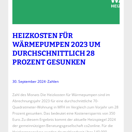
HEIZKOSTEN FÜR
WÄRMEPUMPEN 2023 UM
DURCHSCHNITTLICH 28
PROZENT GESUNKEN
30. September 2024
–
Zahlen
Zahl des Monats Die Heizkosten für Wärmepumpen sind im
Abrechnungsjahr 2023 für eine durchschnittliche 70-
Quadratmeter-Wohnung in MFH im Vergleich zum Vorjahr um 28
Prozent gesunken. Das bedeutet eine Kostenersparnis von 350
Euro. Zu diesem Ergebnis kommt der aktuelle Heizspiegel 2024
der gemeinnützigen Beratungsgesellschaft co2online. Für die
Heizkostenanalyse wurden deutschlandweit über 140.000