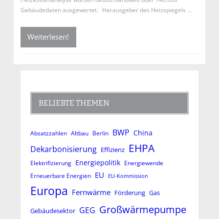
Gebäudedaten ausgewertet. Herausgeber des Heizspiegels …
Weiterlesen!
BELIEBTE THEMEN
BWP
China
Absatzzahlen
Altbau
Berlin
EHPA
Dekarbonisierung
Effizienz
Energiepolitik
Elektrifizierung
Energiewende
EU
Erneuerbare Energien
EU-Kommission
Europa
Fernwärme
Förderung
Gas
Großwärmepumpe
GEG
Gebäudesektor