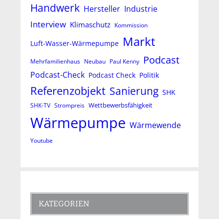
Handwerk
Hersteller
Industrie
Interview
Klimaschutz
Kommission
Markt
Luft-Wasser-Wärmepumpe
Podcast
Mehrfamilienhaus
Neubau
Paul Kenny
Podcast-Check
Podcast Check
Politik
Referenzobjekt
Sanierung
SHK
Wettbewerbsfähigkeit
SHK-TV
Strompreis
Wärmepumpe
Wärmewende
Youtube
KATEGORIEN