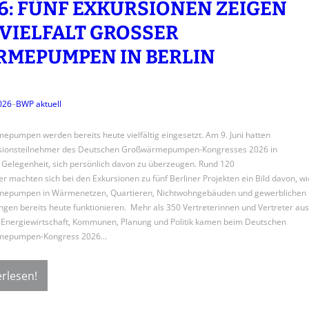
: FÜNF EXKURSIONEN ZEIGEN D
VIELFALT GROSSER WÄ
PUMPEN IN BERLIN
2026
–
BWP aktuell
pumpen werden bereits heute vielfältig eingesetzt. Am 9. Juni hatten
rsionsteilnehmer des Deutschen Großwärmepumpen-Kongresses 2026 in
e Gelegenheit, sich persönlich davon zu überzeugen. Rund 120
r machten sich bei den Exkursionen zu fünf Berliner Projekten ein Bild davon, wi
epumpen in Wärmenetzen, Quartieren, Nichtwohngebäuden und gewerblichen
en bereits heute funktionieren. Mehr als 350 Vertreterinnen und Vertreter aus
, Energiewirtschaft, Kommunen, Planung und Politik kamen beim Deutschen
mepumpen-Kongress 2026…
rlesen!