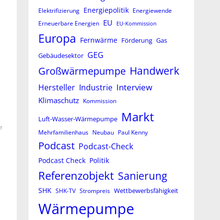
Energiepolitik
Elektrifizierung
Energiewende
EU
Erneuerbare Energien
EU-Kommission
Europa
Fernwärme
Förderung
Gas
GEG
Gebäudesektor
Großwärmepumpe
Handwerk
Interview
Hersteller
Industrie
Klimaschutz
Kommission
Markt
Luft-Wasser-Wärmepumpe
e
Mehrfamilienhaus
Neubau
Paul Kenny
Podcast
Podcast-Check
Podcast Check
Politik
Referenzobjekt
Sanierung
SHK
Wettbewerbsfähigkeit
SHK-TV
Strompreis
Wärmepumpe