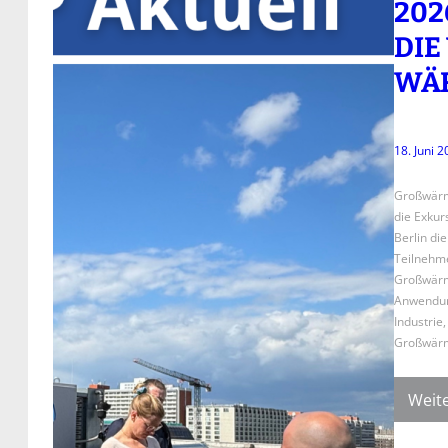
026
IE 
RME
18. Juni 
Großwärme
die Exku
Berlin di
Teilnehme
Großwärm
Anwendung
Industrie
Großwär
Weite