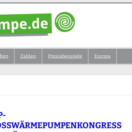
ien
Zahlen
Praxisbeispiele
Europa
P-
SSWÄRMEPUMPENKONGRESS 2