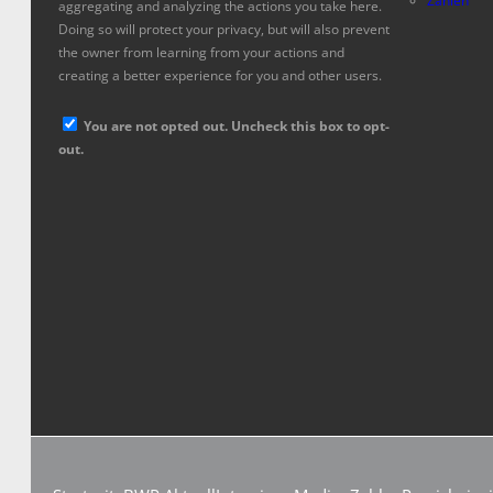
Zahlen
aggregating and analyzing the actions you take here.
Doing so will protect your privacy, but will also prevent
the owner from learning from your actions and
creating a better experience for you and other users.
You are not opted out. Uncheck this box to opt-
out.