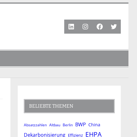
LinkedIn
Instagram
Facebook
Twitter
BELIEBTE THEMEN
BWP
China
Absatzzahlen
Altbau
Berlin
EHPA
Dekarbonisierung
Effizienz