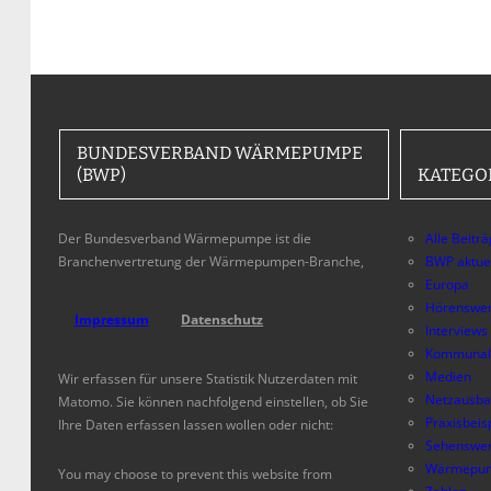
BUNDESVERBAND WÄRMEPUMPE
(BWP)
KATEGO
Der Bundesverband Wärmepumpe ist die
Alle Beitr
Branchenvertretung der Wärmepumpen-Branche,
BWP aktue
Europa
Hörenswer
Impressum
Datenschutz
Interviews
Kommunal
Medien
Wir erfassen für unsere Statistik Nutzerdaten mit
Netzausb
Matomo. Sie können nachfolgend einstellen, ob Sie
Praxisbeis
Ihre Daten erfassen lassen wollen oder nicht:
Sehenswer
Wärmepum
You may choose to prevent this website from