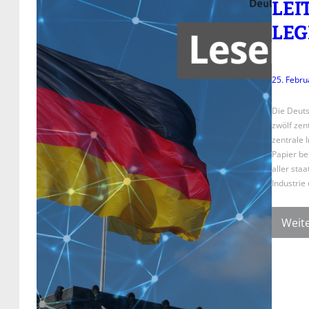
LEI
LEG
25. Febru
Die Deuts
zwölf zent
zentrale 
Papier be
aller sta
Industrie
Weite