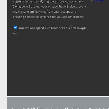
Zahlen
aggregating and analyzing the actions you take here.
Doing so will protect your privacy, but will also prevent
the owner from learning from your actions and
creating a better experience for you and other users.
You are not opted out. Uncheck this box to opt-
out.