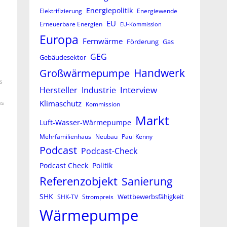
Energiepolitik
Elektrifizierung
Energiewende
EU
Erneuerbare Energien
EU-Kommission
Europa
Fernwärme
Förderung
Gas
GEG
Gebäudesektor
Großwärmepumpe
Handwerk
s
Interview
Hersteller
Industrie
Klimaschutz
as
Kommission
Markt
Luft-Wasser-Wärmepumpe
Mehrfamilienhaus
Neubau
Paul Kenny
Podcast
Podcast-Check
Podcast Check
Politik
Referenzobjekt
Sanierung
SHK
Wettbewerbsfähigkeit
SHK-TV
Strompreis
Wärmepumpe