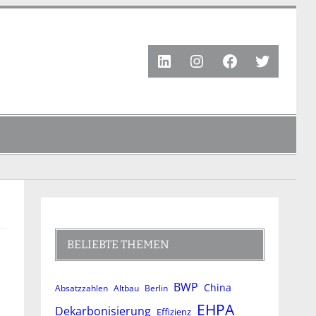
LinkedIn
Instagram
Facebook
Twitter
BELIEBTE THEMEN
BWP
China
Absatzzahlen
Altbau
Berlin
EHPA
Dekarbonisierung
Effizienz