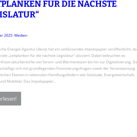
TPLANKEN FÜR DIE NÄCHSTE
ISLATUR“
ar 2025
–
Medien
che Energie-Agentur (dena) hat ein umfassendes Impulspapier veröffentlicht, da
rale „Leitplanken für die nächste Legislatur“ skizziert. Dabei beleuchtet es
Infrastrukturbereiche von Strom- und Wärmenetzen bis hin zur Digitalisierung. D
schäftigt sich mit grundlegenden Finanzierungsfragen sowie der Verantwortung
atlichen Ebenen in sektoralen Handlungsfeldern wie Gebäude, Energiewirtschaft,
 und Mobilität. Das Impulspapier…
rlesen!