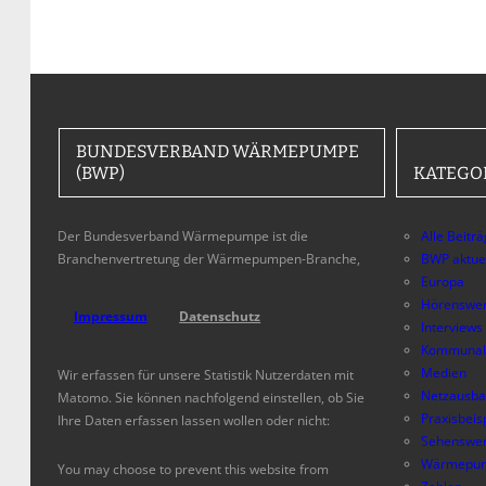
BUNDESVERBAND WÄRMEPUMPE
(BWP)
KATEGO
Der Bundesverband Wärmepumpe ist die
Alle Beitr
Branchenvertretung der Wärmepumpen-Branche,
BWP aktue
Europa
Hörenswer
Impressum
Datenschutz
Interviews
Kommunal
Medien
Wir erfassen für unsere Statistik Nutzerdaten mit
Netzausb
Matomo. Sie können nachfolgend einstellen, ob Sie
Praxisbeis
Ihre Daten erfassen lassen wollen oder nicht:
Sehenswer
Wärmepum
You may choose to prevent this website from