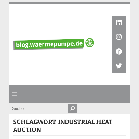
Zum
Inhalt
springen
Linked
Instag
Faceb
Twitte
Search
SCHLAGWORT:
INDUSTRIAL HEAT
AUCTION