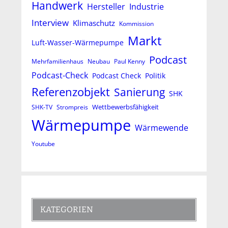
Handwerk
Hersteller
Industrie
Interview
Klimaschutz
Kommission
Markt
Luft-Wasser-Wärmepumpe
Podcast
Mehrfamilienhaus
Neubau
Paul Kenny
Podcast-Check
Podcast Check
Politik
Referenzobjekt
Sanierung
SHK
Wettbewerbsfähigkeit
SHK-TV
Strompreis
Wärmepumpe
Wärmewende
Youtube
KATEGORIEN