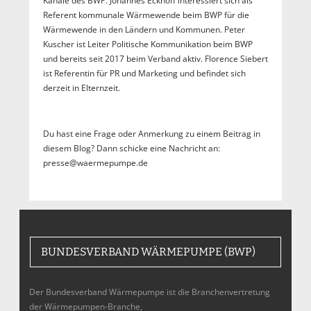
Kanäle des BWP. Johannes Eckhoff interessiert sich als
Referent kommunale Wärmewende beim BWP für die
Wärmewende in den Ländern und Kommunen. Peter
Kuscher ist Leiter Politische Kommunikation beim BWP
und bereits seit 2017 beim Verband aktiv. Florence Siebert
ist Referentin für PR und Marketing und befindet sich
derzeit in Elternzeit.
Du hast eine Frage oder Anmerkung zu einem Beitrag in
diesem Blog? Dann schicke eine Nachricht an:
presse@waermepumpe.de
BUNDESVERBAND WÄRMEPUMPE (BWP)
Der Bundesverband Wärmepumpe ist die Branchenvertretung
der Wärmepumpen-Branche,