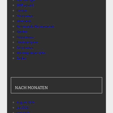
BWP aktuell
Europa
Hörenswert
Interviews
Kommunale Wärmewende
Medien
Netzausbau
Praxisbeispiele
Sehenswert
Wärmepumpen-Jobs
Zahlen
NACH MONATEN
August 2026
Juli 2026
Juni 2026