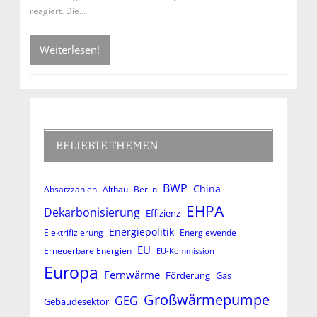
reagiert. Die…
Weiterlesen!
BELIEBTE THEMEN
BWP
China
Absatzzahlen
Altbau
Berlin
EHPA
Dekarbonisierung
Effizienz
Energiepolitik
Elektrifizierung
Energiewende
EU
Erneuerbare Energien
EU-Kommission
Europa
Fernwärme
Förderung
Gas
Großwärmepumpe
GEG
Gebäudesektor