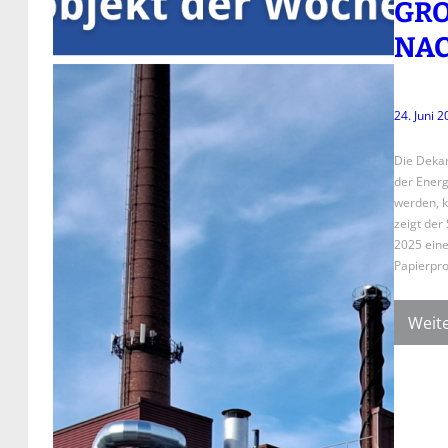
GRO
ACH
24. Juni 
Die Dekar
der Ener
werden, k
zeigt der
2025 eine
Papierpro
Weite