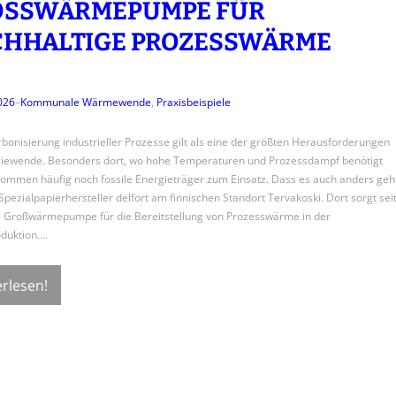
SSWÄRMEPUMPE FÜR N
HALTIGE PROZESSWÄRME
2026
–
Kommunale Wärmewende
, 
Praxisbeispiele
bonisierung industrieller Prozesse gilt als eine der größten Herausforderungen
giewende. Besonders dort, wo hohe Temperaturen und Prozessdampf benötigt
ommen häufig noch fossile Energieträger zum Einsatz. Dass es auch anders geht
 Spezialpapierhersteller delfort am finnischen Standort Tervakoski. Dort sorgt sei
 Großwärmepumpe für die Bereitstellung von Prozesswärme in der
duktion.…
rlesen!