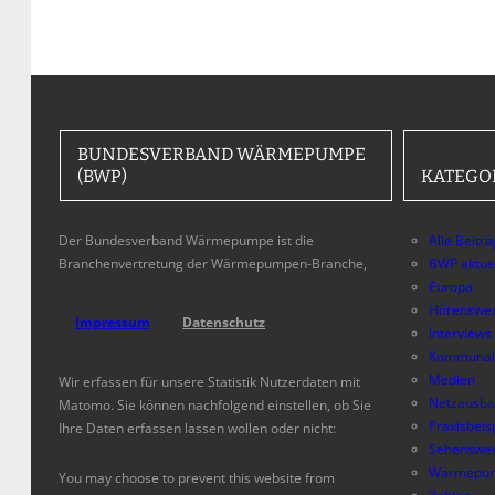
BUNDESVERBAND WÄRMEPUMPE
(BWP)
KATEGO
Der Bundesverband Wärmepumpe ist die
Alle Beitr
Branchenvertretung der Wärmepumpen-Branche,
BWP aktue
Europa
Hörenswer
Impressum
Datenschutz
Interviews
Kommunal
Medien
Wir erfassen für unsere Statistik Nutzerdaten mit
Netzausb
Matomo. Sie können nachfolgend einstellen, ob Sie
Praxisbeis
Ihre Daten erfassen lassen wollen oder nicht:
Sehenswer
Wärmepum
You may choose to prevent this website from