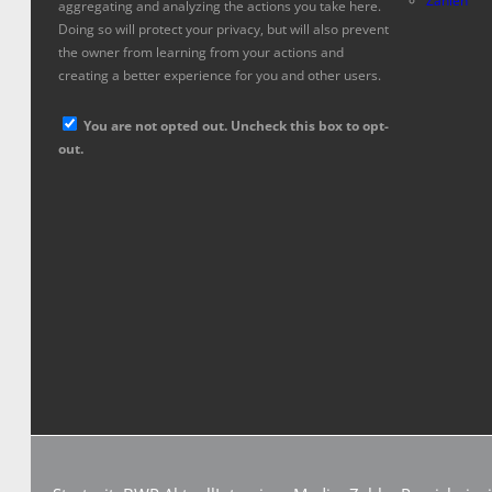
Zahlen
aggregating and analyzing the actions you take here.
Doing so will protect your privacy, but will also prevent
the owner from learning from your actions and
creating a better experience for you and other users.
You are not opted out. Uncheck this box to opt-
out.