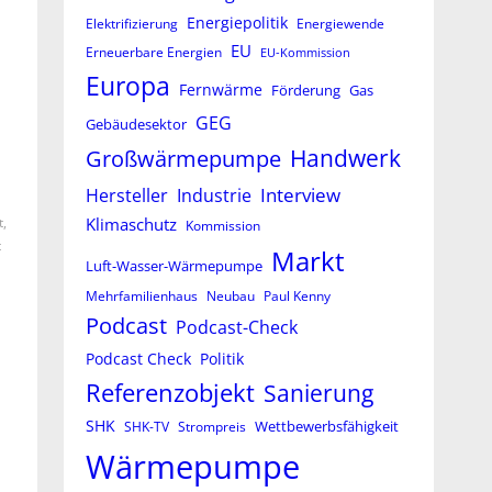
Energiepolitik
Elektrifizierung
Energiewende
EU
Erneuerbare Energien
EU-Kommission
Europa
Fernwärme
Förderung
Gas
GEG
Gebäudesektor
Großwärmepumpe
Handwerk
Interview
Hersteller
Industrie
Klimaschutz
,
Kommission
t
Markt
Luft-Wasser-Wärmepumpe
Mehrfamilienhaus
Neubau
Paul Kenny
Podcast
Podcast-Check
Podcast Check
Politik
Referenzobjekt
Sanierung
SHK
Wettbewerbsfähigkeit
SHK-TV
Strompreis
Wärmepumpe