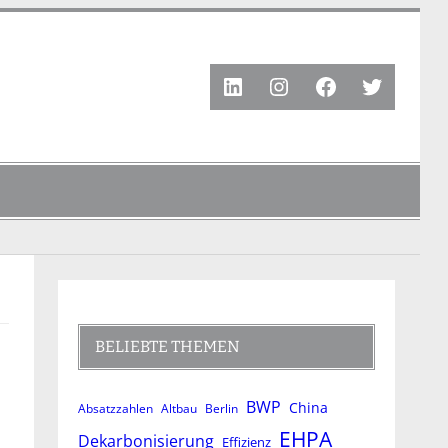
LinkedIn
Instagram
Facebook
Twitter
BELIEBTE THEMEN
BWP
China
Absatzzahlen
Altbau
Berlin
EHPA
Dekarbonisierung
Effizienz