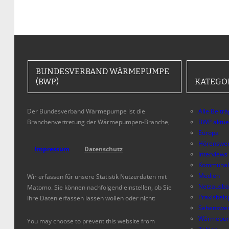
BUNDESVERBAND WÄRMEPUMPE
(BWP)
KATEGO
Der Bundesverband Wärmepumpe ist die
Alle Beitr
Branchenvertretung der Wärmepumpen-Branche,
BWP aktue
Europa
Hörenswer
Impressum
Datenschutz
Interviews
Kommunal
Medien
Wir erfassen für unsere Statistik Nutzerdaten mit
Netzausb
Matomo. Sie können nachfolgend einstellen, ob Sie
Praxisbeis
Ihre Daten erfassen lassen wollen oder nicht:
Sehenswer
Wärmepum
You may choose to prevent this website from