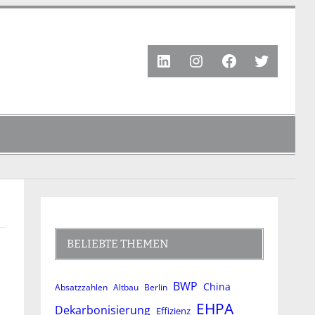
LinkedIn
Instagram
Facebook
Twitter
BELIEBTE THEMEN
BWP
China
Absatzzahlen
Altbau
Berlin
EHPA
Dekarbonisierung
Effizienz