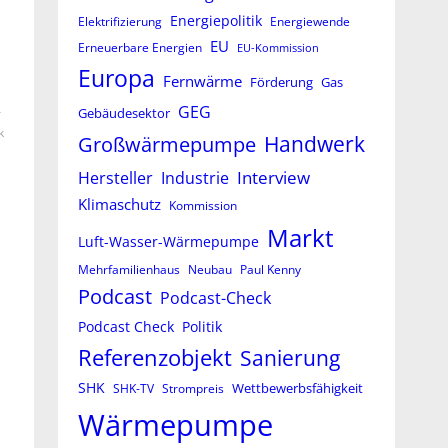
Energiepolitik
Elektrifizierung
Energiewende
EU
Erneuerbare Energien
EU-Kommission
Europa
Fernwärme
Förderung
Gas
GEG
–
Gebäudesektor
k
Großwärmepumpe
Handwerk
Interview
Hersteller
Industrie
Klimaschutz
Kommission
Markt
Luft-Wasser-Wärmepumpe
Mehrfamilienhaus
Neubau
Paul Kenny
Podcast
Podcast-Check
Podcast Check
Politik
Referenzobjekt
Sanierung
SHK
Wettbewerbsfähigkeit
SHK-TV
Strompreis
Wärmepumpe