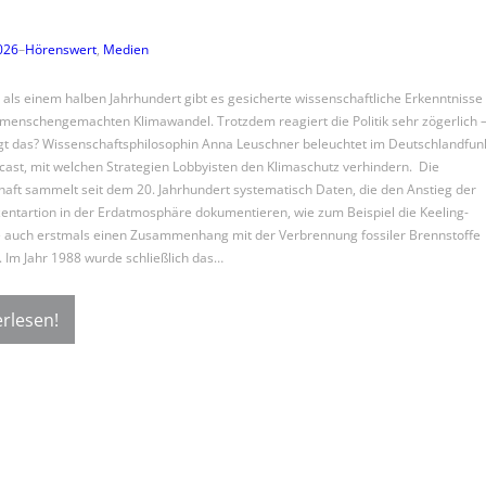
2026
–
Hörenswert
, 
Medien
 als einem halben Jahrhundert gibt es gesicherte wissenschaftliche Erkenntnisse
menschengemachten Klimawandel. Trotzdem reagiert die Politik sehr zögerlich 
gt das? Wissenschaftsphilosophin Anna Leuschner beleuchtet im Deutschlandfun
ast, mit welchen Strategien Lobbyisten den Klimaschutz verhindern. Die
aft sammelt seit dem 20. Jahrhundert systematisch Daten, die den Anstieg der
ntartion in der Erdatmosphäre dokumentieren, wie zum Beispiel die Keeling-
e auch erstmals einen Zusammenhang mit der Verbrennung fossiler Brennstoffe
e. Im Jahr 1988 wurde schließlich das…
rlesen!