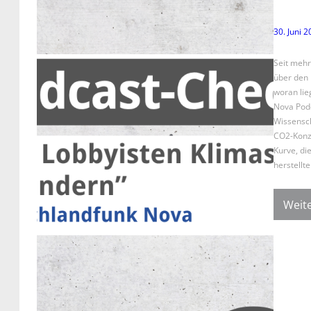
30. Juni 
Seit mehr
über den 
woran lie
Nova Podc
Wissensch
CO2-Konze
Kurve, di
herstellt
Weite