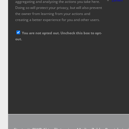
Zahlen
aggregating and analyzing the actions you take here.
Doing so will protect your privacy, but will also prevent
the owner from learning from your actions and
creating a better experience for you and other users.
You are not opted out. Uncheck this box to opt-
out.