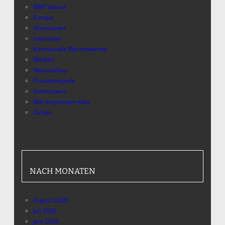
BWP aktuell
Europa
Hörenswert
Interviews
Kommunale Wärmewende
Medien
Netzausbau
Praxisbeispiele
Sehenswert
Wärmepumpen-Jobs
Zahlen
NACH MONATEN
August 2026
Juli 2026
Juni 2026