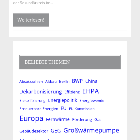
der Sekundärkreis im…
Weiterlesen!
BELIEBTE THEMEN
BWP
China
Absatzzahlen
Altbau
Berlin
EHPA
Dekarbonisierung
Effizienz
Energiepolitik
Elektrifizierung
Energiewende
EU
Erneuerbare Energien
EU-Kommission
Europa
Fernwärme
Förderung
Gas
Großwärmepumpe
GEG
Gebäudesektor