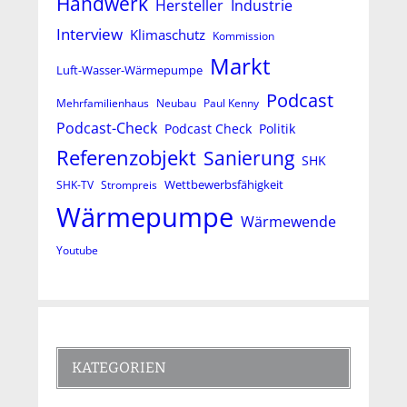
Handwerk
Hersteller
Industrie
Interview
Klimaschutz
Kommission
Markt
Luft-Wasser-Wärmepumpe
Podcast
Mehrfamilienhaus
Neubau
Paul Kenny
Podcast-Check
Podcast Check
Politik
Referenzobjekt
Sanierung
SHK
Wettbewerbsfähigkeit
SHK-TV
Strompreis
Wärmepumpe
Wärmewende
Youtube
KATEGORIEN