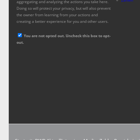
Zahlen
aggregating and analyzing the actions you take here.
Doing so will protect your privacy, but will also prevent
the owner from learning from your actions and
creating a better experience for you and other users.
You are not opted out. Uncheck this box to opt-
out.