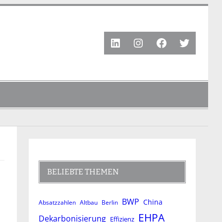
LinkedIn
Instagram
Facebook
Twitter
BELIEBTE THEMEN
BWP
China
Absatzzahlen
Altbau
Berlin
EHPA
Dekarbonisierung
Effizienz