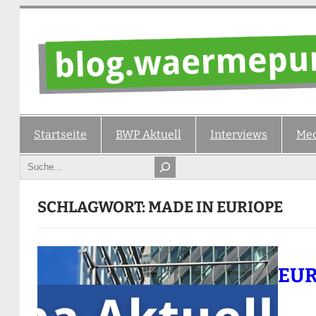
Zum
Inhalt
springen
Startseite
BWP Aktuell
Interviews
Med
Search
SCHLAGWORT:
MADE IN EURIOPE
EUR