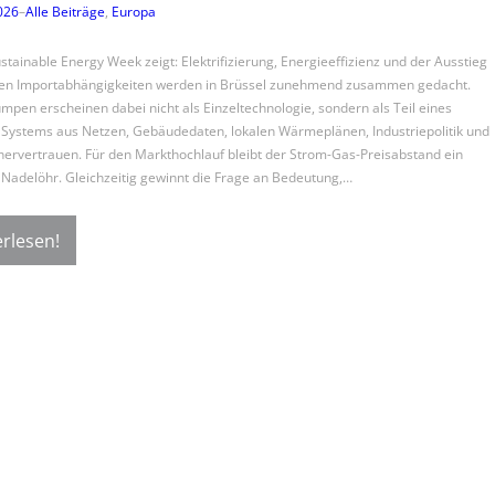
2026
–
Alle Beiträge
, 
Europa
stainable Energy Week zeigt: Elektrifizierung, Energieeffizienz und der Ausstieg
ilen Importabhängigkeiten werden in Brüssel zunehmend zusammen gedacht.
en erscheinen dabei nicht als Einzeltechnologie, sondern als Teil eines
Systems aus Netzen, Gebäudedaten, lokalen Wärmeplänen, Industriepolitik und
ervertrauen. Für den Markthochlauf bleibt der Strom-Gas-Preisabstand ein
 Nadelöhr. Gleichzeitig gewinnt die Frage an Bedeutung,…
rlesen!