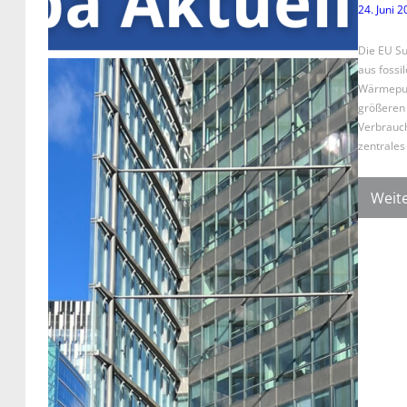
24. Juni 
Die EU Su
aus foss
Wärmepump
größeren 
Verbrauch
zentrales
Weite