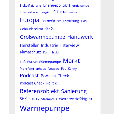
Energiepolitik
Elektrifizierung
Energiewende
EU
Erneuerbare Energien
EU-Kommission
Europa
Fernwärme
Förderung
Gas
GEG
Gebäudesektor
Großwärmepumpe
Handwerk
Interview
Hersteller
Industrie
Klimaschutz
Kommission
Markt
Luft-Wasser-Wärmepumpe
Mehrfamilienhaus
Neubau
Paul Kenny
Podcast
Podcast-Check
Podcast Check
Politik
Referenzobjekt
Sanierung
SHK
Wettbewerbsfähigkeit
SHK-TV
Strompreis
Wärmepumpe