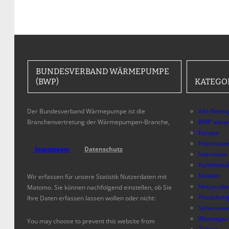
BUNDESVERBAND WÄRMEPUMPE
(BWP)
KATEGO
Der Bundesverband Wärmepumpe ist die
Alle Beitr
Branchenvertretung der Wärmepumpen-Branche,
BWP aktue
Europa
Hörenswer
Impressum
Datenschutz
Interviews
Kommunal
Medien
Wir erfassen für unsere Statistik Nutzerdaten mit
Netzausb
Matomo. Sie können nachfolgend einstellen, ob Sie
Praxisbeis
Ihre Daten erfassen lassen wollen oder nicht:
Sehenswer
Wärmepum
You may choose to prevent this website from