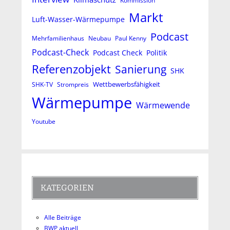
Kommission
Markt
Luft-Wasser-Wärmepumpe
Podcast
Mehrfamilienhaus
Neubau
Paul Kenny
Podcast-Check
Podcast Check
Politik
Referenzobjekt
Sanierung
SHK
Wettbewerbsfähigkeit
SHK-TV
Strompreis
Wärmepumpe
Wärmewende
Youtube
KATEGORIEN
Alle Beiträge
BWP aktuell