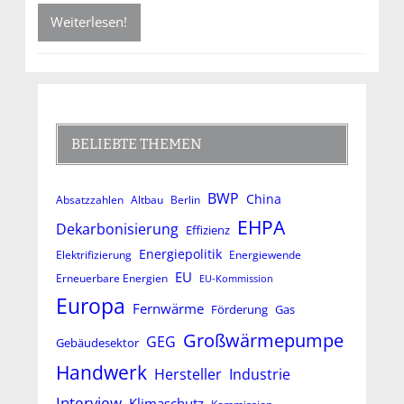
Weiterlesen!
BELIEBTE THEMEN
BWP
China
Absatzzahlen
Altbau
Berlin
EHPA
Dekarbonisierung
Effizienz
Energiepolitik
Elektrifizierung
Energiewende
EU
Erneuerbare Energien
EU-Kommission
Europa
Fernwärme
Förderung
Gas
Großwärmepumpe
GEG
Gebäudesektor
Handwerk
Hersteller
Industrie
Interview
Klimaschutz