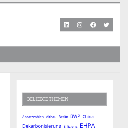
LinkedIn
Instagram
Facebook
Twitter
BELIEBTE THEMEN
BWP
China
Absatzzahlen
Altbau
Berlin
EHPA
Dekarbonisierung
Effizienz