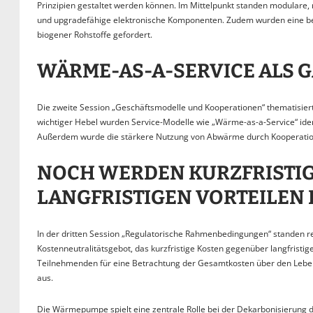
Prinzipien gestaltet werden können. Im Mittelpunkt standen modular
und upgradefähige elektronische Komponenten. Zudem wurden eine be
biogener Rohstoffe gefordert.
WÄRME-AS-A-SERVICE ALS 
Die zweite Session „Geschäftsmodelle und Kooperationen“ thematisie
wichtiger Hebel wurden Service-Modelle wie „Wärme-as-a-Service“ ident
Außerdem wurde die stärkere Nutzung von Abwärme durch Kooperati
NOCH WERDEN KURZFRISTI
LANGFRISTIGEN VORTEILEN 
In der dritten Session „Regulatorische Rahmenbedingungen“ standen re
Kostenneutralitätsgebot, das kurzfristige Kosten gegenüber langfristig
Teilnehmenden für eine Betrachtung der Gesamtkosten über den Lebens
aus.
Die Wärmepumpe spielt eine zentrale Rolle bei der Dekarbonisierung d