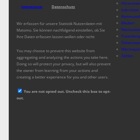
Hörenswer
Impressum
Datenschutz
Interviews
Kommunal
Medien
Wir erfassen für unsere Statistik Nutzerdaten mit
Netzausb
Matomo. Sie können nachfolgend einstellen, ob Sie
Praxisbeis
Ihre Daten erfassen lassen wollen oder nicht:
Sehenswer
Wärmepum
You may choose to prevent this website from
Zahlen
aggregating and analyzing the actions you take here.
Doing so will protect your privacy, but will also prevent
the owner from learning from your actions and
creating a better experience for you and other users.
You are not opted out. Uncheck this box to opt-
out.