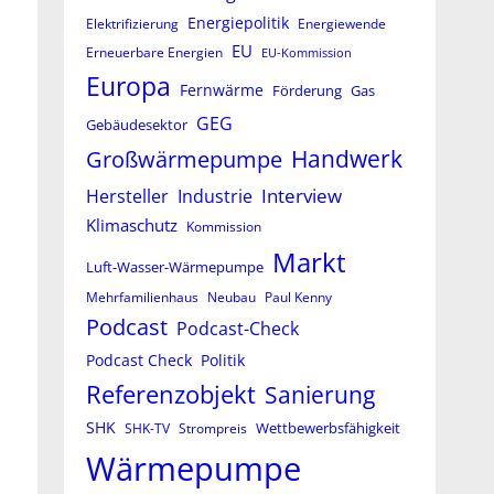
Energiepolitik
Elektrifizierung
Energiewende
EU
Erneuerbare Energien
EU-Kommission
Europa
Fernwärme
Förderung
Gas
GEG
Gebäudesektor
Großwärmepumpe
Handwerk
Interview
Hersteller
Industrie
Klimaschutz
Kommission
Markt
Luft-Wasser-Wärmepumpe
Mehrfamilienhaus
Neubau
Paul Kenny
Podcast
Podcast-Check
Podcast Check
Politik
Referenzobjekt
Sanierung
SHK
Wettbewerbsfähigkeit
SHK-TV
Strompreis
Wärmepumpe