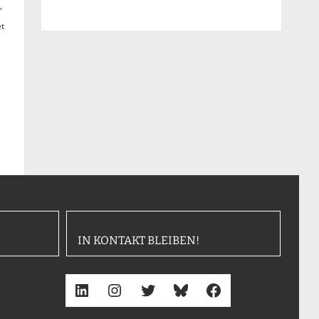
“
et
IN KONTAKT BLEIBEN!
LinkedIn
Instagram
Twitter
Bluesky
Facebook