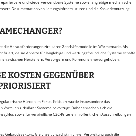
e, reparierbare und wiederverwendbare Systeme sowie langlebige mechanische
ssere Dokumentation von Leitungsinfrastrukturen und die Kaskadennutzung
GAMECHANGER?
rte die Herausforderungen zirkulärer Geschäftsmodelle im Wärmemarkt. Als
ifiziert, da sie Anreize für langlebige und wartungsfreundliche Systeme schaffe
onen zwischen Herstellern, Versorgern und Kommunen hervorgehoben.
GE KOSTEN GEGENÜBER
PRIORISIERT
gulatorische Hürden im Fokus. Kritisiert wurde insbesondere das
en Vorteilen zirkulärer Systeme bevorzugt. Daher sprachen sich die
zyklus sowie für verbindliche C2C-Kriterien in öffentlichen Ausschreibungen
es Gebäudesektors. Gleichzeitig wächst mit ihrer Verbreitung auch die