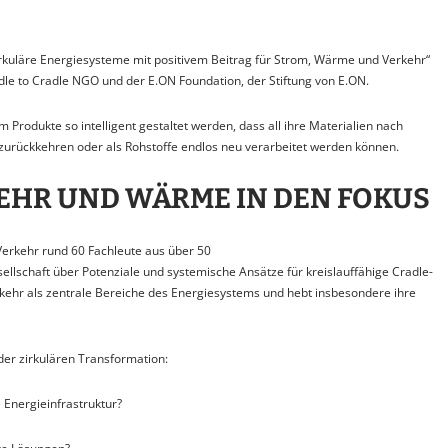
Zirkuläre Energiesysteme mit positivem Beitrag für Strom, Wärme und Verkehr“
dle to Cradle NGO und der E.ON Foundation, der Stiftung von E.ON.
em Produkte so intelligent gestaltet werden, dass all ihre Materialien nach
e zurückkehren oder als Rohstoffe endlos neu verarbeitet werden können.
KEHR UND WÄRME IN DEN FOKUS
 Verkehr rund 60 Fachleute aus über 50
sellschaft über Potenziale und systemische Ansätze für kreislauffähige Cradle-
kehr als zentrale Bereiche des Energiesystems und hebt insbesondere ihre
der zirkulären Transformation:
e Energieinfrastruktur?