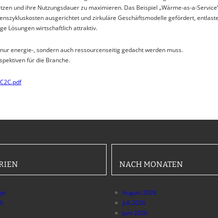
setzen und ihre Nutzungsdauer zu maximieren. Das Beispiel „Wärme-as-a-Service
enszykluskosten ausgerichtet und zirkuläre Geschäftsmodelle gefördert, entlast
e Lösungen wirtschaftlich attraktiv.
nur energie-, sondern auch ressourcenseitig gedacht werden muss.
rspektiven für die Branche.
_C2C.pdf
RIEN
NACH MONATEN
äge
August 2026
ll
Juli 2026
Juni 2026