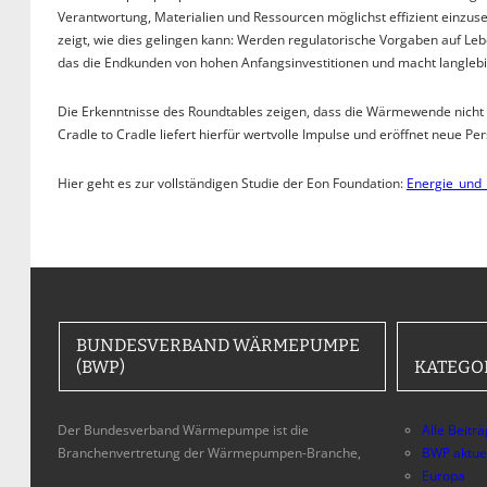
Verantwortung, Materialien und Ressourcen möglichst effizient einzu
zeigt, wie dies gelingen kann: Werden regulatorische Vorgaben auf Leb
das die Endkunden von hohen Anfangsinvestitionen und macht langlebig
Die Erkenntnisse des Roundtables zeigen, dass die Wärmewende nicht 
Cradle to Cradle liefert hierfür wertvolle Impulse und eröffnet neue Pe
Hier geht es zur vollständigen Studie der Eon Foundation:
Energie_und
BUNDESVERBAND WÄRMEPUMPE
(BWP)
KATEGO
Der Bundesverband Wärmepumpe ist die
Alle Beitr
Branchenvertretung der Wärmepumpen-Branche,
BWP aktue
Europa