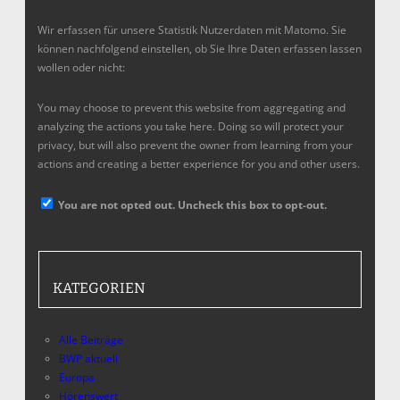
Wir erfassen für unsere Statistik Nutzerdaten mit Matomo. Sie
können nachfolgend einstellen, ob Sie Ihre Daten erfassen lassen
wollen oder nicht:
You may choose to prevent this website from aggregating and
analyzing the actions you take here. Doing so will protect your
privacy, but will also prevent the owner from learning from your
actions and creating a better experience for you and other users.
You are not opted out. Uncheck this box to opt-out.
KATEGORIEN
Alle Beiträge
BWP aktuell
Europa
Hörenswert