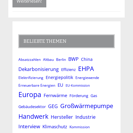
Weiterlesen!
BELIEBTE THEMEN
BWP
China
Absatzzahlen
Altbau
Berlin
EHPA
Dekarbonisierung
Effizienz
Energiepolitik
Elektrifizierung
Energiewende
EU
Erneuerbare Energien
EU-Kommission
Europa
Fernwärme
Förderung
Gas
Großwärmepumpe
GEG
Gebäudesektor
Handwerk
Hersteller
Industrie
Interview
Klimaschutz
Kommission