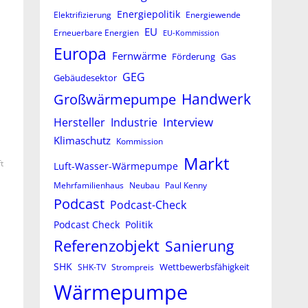
Energiepolitik
Elektrifizierung
Energiewende
EU
Erneuerbare Energien
EU-Kommission
Europa
Fernwärme
Förderung
Gas
GEG
Gebäudesektor
Großwärmepumpe
Handwerk
Interview
Hersteller
Industrie
Klimaschutz
Kommission
Markt
t
Luft-Wasser-Wärmepumpe
Mehrfamilienhaus
Neubau
Paul Kenny
Podcast
Podcast-Check
Podcast Check
Politik
Referenzobjekt
Sanierung
SHK
Wettbewerbsfähigkeit
SHK-TV
Strompreis
Wärmepumpe