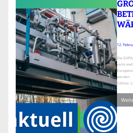
GRO
ETR
ÄRM
12. Febru
Die EHPA 
nicht meh
Europäis
werden. 
Celsius. L
Weite