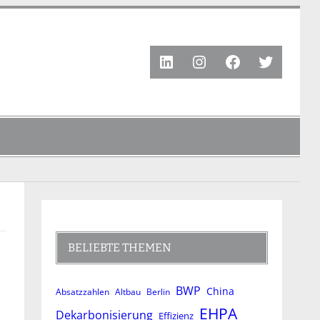
LinkedIn
Instagram
Facebook
Twitter
BELIEBTE THEMEN
BWP
China
Absatzzahlen
Altbau
Berlin
EHPA
Dekarbonisierung
Effizienz