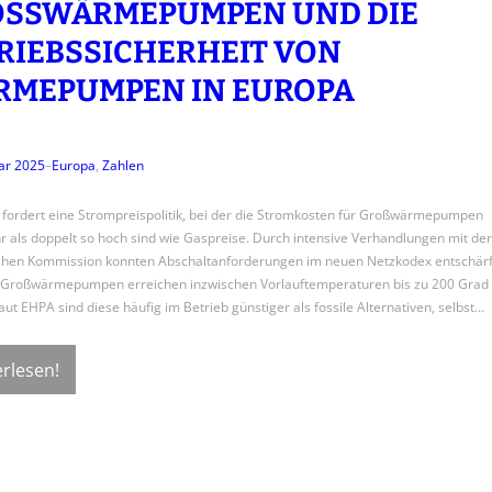
SSWÄRMEPUMPEN UND DIE B
IEBSSICHERHEIT VON W
EPUMPEN IN EUROPA
ar 2025
–
Europa
, 
Zahlen
fordert eine Strompreispolitik, bei der die Stromkosten für Großwärmepumpen
r als doppelt so hoch sind wie Gaspreise. Durch intensive Verhandlungen mit der
chen Kommission konnten Abschaltanforderungen im neuen Netzkodex entschärf
Großwärmepumpen erreichen inzwischen Vorlauftemperaturen bis zu 200 Grad
aut EHPA sind diese häufig im Betrieb günstiger als fossile Alternativen, selbst…
rlesen!