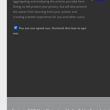
Zahlen
aggregating and analyzing the actions you take here.
Doing so will protect your privacy, but will also prevent
the owner from learning from your actions and
creating a better experience for you and other users.
You are not opted out. Uncheck this box to opt-
out.