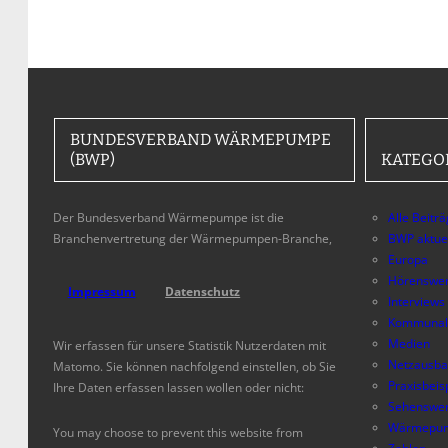
BUNDESVERBAND WÄRMEPUMPE
(BWP)
KATEGO
Der Bundesverband Wärmepumpe ist die
Alle Beitr
Branchenvertretung der Wärmepumpen-Branche,
BWP aktue
Europa
Hörenswer
Impressum
Datenschutz
Interviews
Kommunal
Medien
Wir erfassen für unsere Statistik Nutzerdaten mit
Netzausb
Matomo. Sie können nachfolgend einstellen, ob Sie
Praxisbeis
Ihre Daten erfassen lassen wollen oder nicht:
Sehenswer
Wärmepum
You may choose to prevent this website from