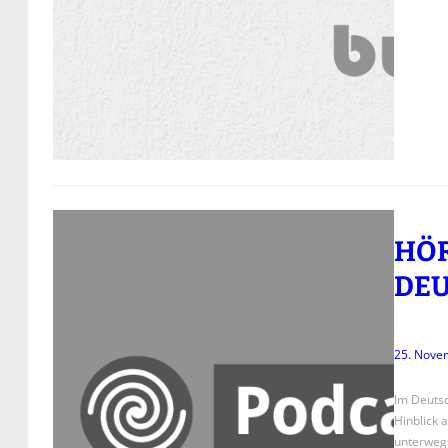
HÖR
DEU
25. Nove
Im Deutsc
Hinblick 
unterwegs