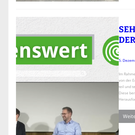
SEH
DE
5. Dezem
Im Rahmen
von der 
teil und 
Diese ber
Herausfor
Weite