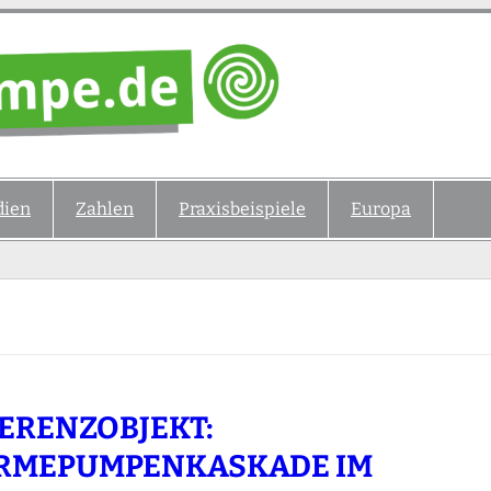
ien
Zahlen
Praxisbeispiele
Europa
ERENZOBJEKT:
RMEPUMPENKASKADE IM