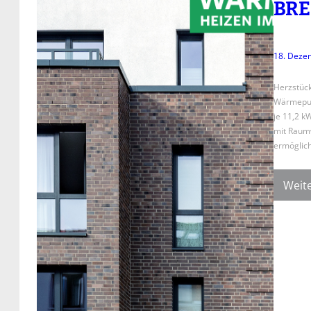
BRE
18. Deze
Herzstück
Wärmepump
je 11,2 k
mit Raumw
ermöglich
Weite