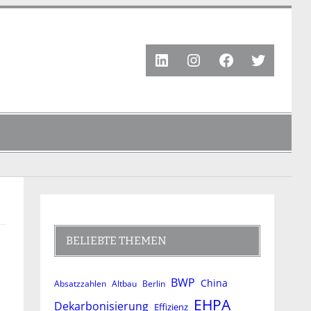
LinkedIn
Instagram
Facebook
Twitter
BELIEBTE THEMEN
BWP
China
Absatzzahlen
Altbau
Berlin
EHPA
Dekarbonisierung
Effizienz