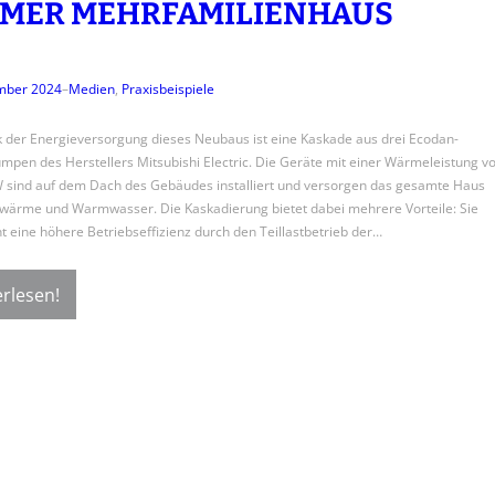
MER MEHRFAMILIENHAUS
mber 2024
–
Medien
, 
Praxisbeispiele
 der Energieversorgung dieses Neubaus ist eine Kaskade aus drei Ecodan-
en des Herstellers Mitsubishi Electric. Die Geräte mit einer Wärmeleistung v
W sind auf dem Dach des Gebäudes installiert und versorgen das gesamte Haus
ärme und Warmwasser. Die Kaskadierung bietet dabei mehrere Vorteile: Sie
t eine höhere Betriebseffizienz durch den Teillastbetrieb der…
rlesen!