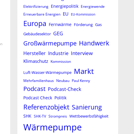
Energiepolitik
Elektrifizierung
Energiewende
EU
Erneuerbare Energien
EU-Kommission
Europa
Fernwärme
Förderung
Gas
GEG
Gebäudesektor
Großwärmepumpe
Handwerk
on
Interview
Hersteller
Industrie
Klimaschutz
Kommission
Markt
Luft-Wasser-Wärmepumpe
Mehrfamilienhaus
Neubau
Paul Kenny
Podcast
Podcast-Check
Podcast Check
Politik
Referenzobjekt
Sanierung
SHK
Wettbewerbsfähigkeit
SHK-TV
Strompreis
Wärmepumpe