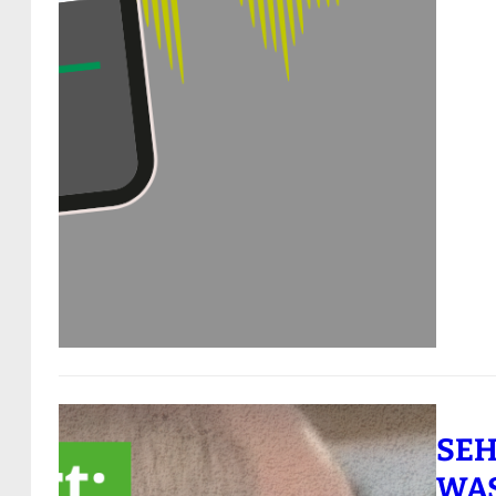
SEH
WA