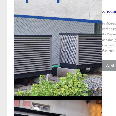
27. Janua
In Meersb
vom selbe
die Wärme
denkmalg
Gastrono
Gastrono
Weite