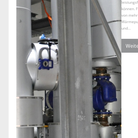
leistung
können. 
von mehr 
Wärmepum
und…
Weite