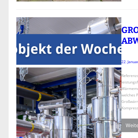
GRO
BW
22. Janua
Referenz
leistungs
Wärmemeng
welches P
Großwärm
Kompress
Weite