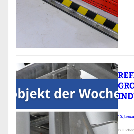
REF
GRO
NDU
15. Janua
In Hilche