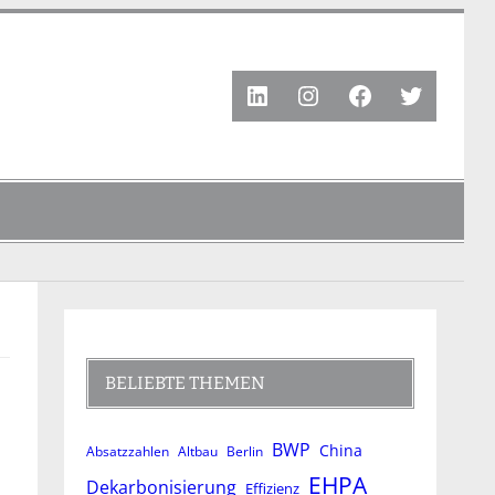
LinkedIn
Instagram
Facebook
Twitter
BELIEBTE THEMEN
BWP
China
Absatzzahlen
Altbau
Berlin
EHPA
Dekarbonisierung
Effizienz