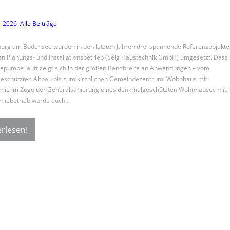
r 2026
–
Alle Beiträge
urg am Bodensee wurden in den letzten Jahren drei spannende Referenzobjekte
n Planungs- und Installationsbetrieb (Selg Haustechnik GmbH) umgesetzt. Dass
pumpe läuft zeigt sich in der großen Bandbreite an Anwendungen – vom
eschützten Altbau bis zum kirchlichen Gemeindezentrum. Wohnhaus mit
mie Im Zuge der Generalsanierung eines denkmalgeschützten Wohnhauses mit
miebetrieb wurde auch…
rlesen!