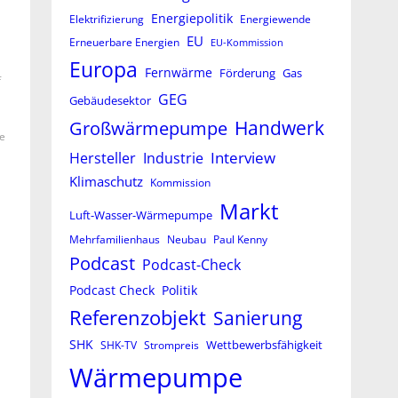
Energiepolitik
Elektrifizierung
Energiewende
EU
Erneuerbare Energien
EU-Kommission
Europa
Fernwärme
Förderung
Gas
f
GEG
Gebäudesektor
Großwärmepumpe
Handwerk
e
Interview
Hersteller
Industrie
Klimaschutz
Kommission
Markt
Luft-Wasser-Wärmepumpe
Mehrfamilienhaus
Neubau
Paul Kenny
Podcast
Podcast-Check
Podcast Check
Politik
Referenzobjekt
Sanierung
SHK
Wettbewerbsfähigkeit
SHK-TV
Strompreis
Wärmepumpe