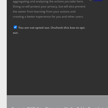
Zahlen
aggregating and analyzing the actions you take here.
Doing so will protect your privacy, but will also prevent
the owner from learning from your actions and
creating a better experience for you and other users.
You are not opted out. Uncheck this box to opt-
out.