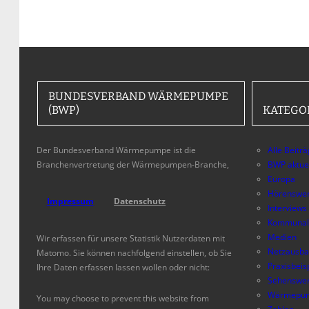
BUNDESVERBAND WÄRMEPUMPE
(BWP)
KATEGO
Der Bundesverband Wärmepumpe ist die
Alle Beitr
Branchenvertretung der Wärmepumpen-Branche,
BWP aktue
Europa
Hörenswer
Impressum
Datenschutz
Interviews
Kommunal
Medien
Wir erfassen für unsere Statistik Nutzerdaten mit
Netzausb
Matomo. Sie können nachfolgend einstellen, ob Sie
Praxisbeis
Ihre Daten erfassen lassen wollen oder nicht:
Sehenswer
Wärmepum
You may choose to prevent this website from