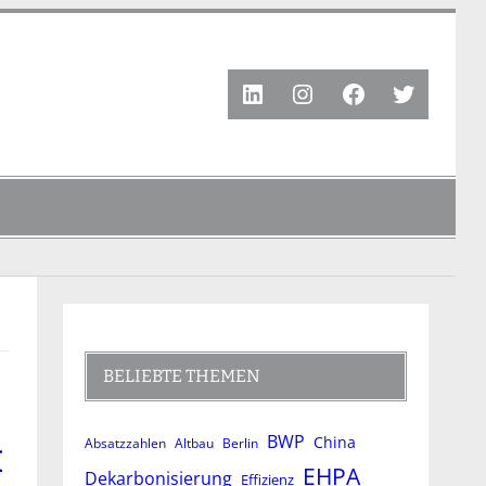
LinkedIn
Instagram
Facebook
Twitter
BELIEBTE THEMEN
BWP
China
Absatzzahlen
Altbau
Berlin
H
EHPA
Dekarbonisierung
Effizienz