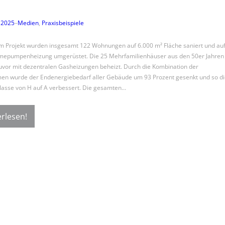
 2025
–
Medien
, 
Praxisbeispiele
m Projekt wurden insgesamt 122 Wohnungen auf 6.000 m² Fläche saniert und au
mepumpenheizung umgerüstet. Die 25 Mehrfamilienhäuser aus den 50er Jahren
vor mit dezentralen Gasheizungen beheizt. Durch die Kombination der
n wurde der Endenergiebedarf aller Gebäude um 93 Prozent gesenkt und so di
klasse von H auf A verbessert. Die gesamten…
rlesen!