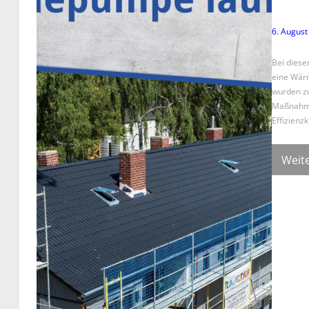
6. August
Bei diese
eine Wär
wurden zu
Maßnahme
Effizienz
Weite