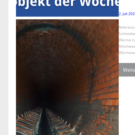
2. Juli 20
Referenz
Schöneber
Wärme zur
Mischwass
Wärmetaus
Weite