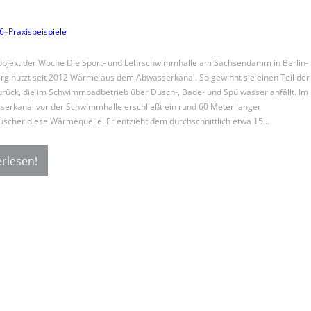
26
–
Praxisbeispiele
objekt der Woche Die Sport- und Lehrschwimmhalle am Sachsendamm in Berlin-
g nutzt seit 2012 Wärme aus dem Abwasserkanal. So gewinnt sie einen Teil der
ück, die im Schwimmbadbetrieb über Dusch-, Bade- und Spülwasser anfällt. Im
erkanal vor der Schwimmhalle erschließt ein rund 60 Meter langer
cher diese Wärmequelle. Er entzieht dem durchschnittlich etwa 15…
rlesen!