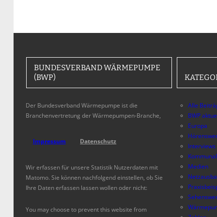
BUNDESVERBAND WÄRMEPUMPE
(BWP)
KATEGO
Der Bundesverband Wärmepumpe ist die
Alle Beitr
Branchenvertretung der Wärmepumpen-Branche,
BWP aktue
Europa
Hörenswer
Impressum
Datenschutz
Interviews
Kommunal
Medien
Wir erfassen für unsere Statistik Nutzerdaten mit
Netzausb
Matomo. Sie können nachfolgend einstellen, ob Sie
Praxisbeis
Ihre Daten erfassen lassen wollen oder nicht:
Sehenswer
Wärmepum
You may choose to prevent this website from