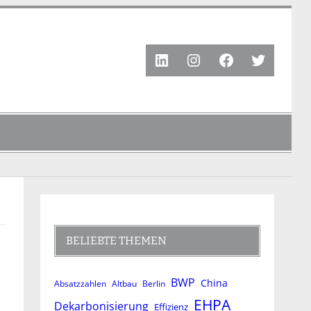
LinkedIn
Instagram
Facebook
Twitter
BELIEBTE THEMEN
BWP
China
Absatzzahlen
Altbau
Berlin
EHPA
Dekarbonisierung
Effizienz