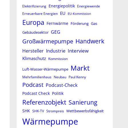
Energiepolitik
Elektrifizierung
Energiewende
EU
Erneuerbare Energien
EU-Kommission
Europa
Fernwärme
Förderung
Gas
GEG
Gebäudesektor
Großwärmepumpe
Handwerk
Interview
Hersteller
Industrie
Klimaschutz
Kommission
Markt
Luft-Wasser-Wärmepumpe
Mehrfamilienhaus
Neubau
Paul Kenny
Podcast
Podcast-Check
Podcast Check
Politik
Referenzobjekt
Sanierung
SHK
Wettbewerbsfähigkeit
SHK-TV
Strompreis
Wärmepumpe