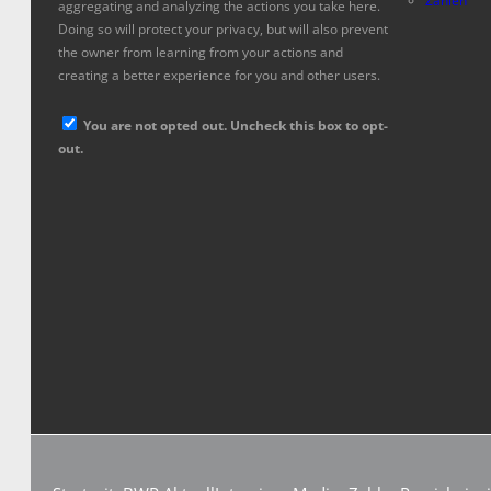
Zahlen
aggregating and analyzing the actions you take here.
Doing so will protect your privacy, but will also prevent
the owner from learning from your actions and
creating a better experience for you and other users.
You are not opted out. Uncheck this box to opt-
out.