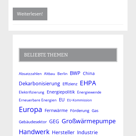
Weiterlesen!
BELIEBTE THEMEN
BWP
China
Absatzzahlen
Altbau
Berlin
EHPA
Dekarbonisierung
Effizienz
Energiepolitik
Elektrifizierung
Energiewende
EU
Erneuerbare Energien
EU-Kommission
Europa
Fernwärme
Förderung
Gas
Großwärmepumpe
GEG
Gebäudesektor
Handwerk
Hersteller
Industrie