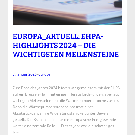
EUROPA_AKTUELL: EHPA-
HIGHLIGHTS 2024 – DIE
WICHTIGSTEN MEILENSTEINE
7. Januar 2025
–
Europa
Zum Ende des Jahres 2024 blicken wir gemeinsam mit der EHPA
auf ein Brüsseler Jahr mit einigen Herausforderungen, aber auch
wichtigen Meilensteinen für die Wärmepumpenbranche zurück.
Denn die Wärmepumpenbranche hat trotz eines
Absatzrückgangs ihre Widerstandsfähigkeit unter Beweis
gestellt. Die Branche spielt für die europäische Energiewende
weiter eine zentrale Rolle. „Dieses Jahr war ein schwieriges
Jahr…