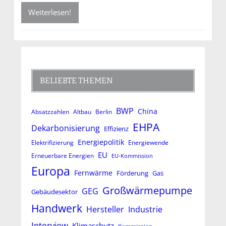
Weiterlesen!
BELIEBTE THEMEN
BWP
China
Absatzzahlen
Altbau
Berlin
EHPA
Dekarbonisierung
Effizienz
Energiepolitik
Elektrifizierung
Energiewende
EU
Erneuerbare Energien
EU-Kommission
Europa
Fernwärme
Förderung
Gas
Großwärmepumpe
GEG
Gebäudesektor
Handwerk
Hersteller
Industrie
Interview
Klimaschutz