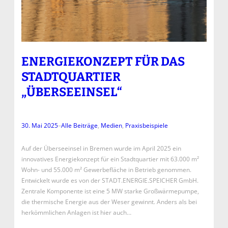
ENERGIEKONZEPT FÜR DAS
STADTQUARTIER
„ÜBERSEEINSEL“
30. Mai 2025
–
Alle Beiträge
, 
Medien
, 
Praxisbeispiele
Auf der Überseeinsel in Bremen wurde im April 2025 ein
innovatives Energiekonzept für ein Stadtquartier mit 63.000 m²
Wohn- und 55.000 m² Gewerbefläche in Betrieb genommen.
Entwickelt wurde es von der STADT.ENERGIE.SPEICHER GmbH.
Zentrale Komponente ist eine 5 MW starke Großwärmepumpe,
die thermische Energie aus der Weser gewinnt. Anders als bei
herkömmlichen Anlagen ist hier auch…