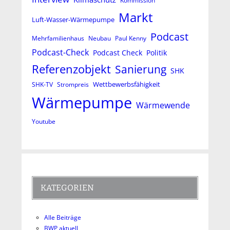
Kommission
Markt
Luft-Wasser-Wärmepumpe
Podcast
Mehrfamilienhaus
Neubau
Paul Kenny
Podcast-Check
Podcast Check
Politik
Referenzobjekt
Sanierung
SHK
Wettbewerbsfähigkeit
SHK-TV
Strompreis
Wärmepumpe
Wärmewende
Youtube
KATEGORIEN
Alle Beiträge
BWP aktuell