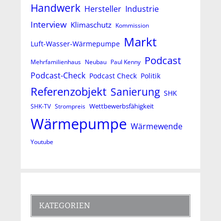
Handwerk
Hersteller
Industrie
Interview
Klimaschutz
Kommission
Markt
Luft-Wasser-Wärmepumpe
Podcast
Mehrfamilienhaus
Neubau
Paul Kenny
Podcast-Check
Podcast Check
Politik
Referenzobjekt
Sanierung
SHK
Wettbewerbsfähigkeit
SHK-TV
Strompreis
Wärmepumpe
Wärmewende
Youtube
KATEGORIEN