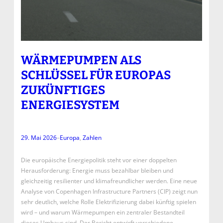
WÄRMEPUMPEN ALS
SCHLÜSSEL FÜR EUROPAS
ZUKÜNFTIGES
ENERGIESYSTEM
29. Mai 2026
–
Europa
, 
Zahlen
Die europäische Energiepolitik steht vor einer doppelten
Herausforderung: Energie muss bezahlbar bleiben und
gleichzeitig resilienter und klimafreundlicher werden. Eine neue
Analyse von Copenhagen Infrastructure Partners (CIP) zeigt nun
sehr deutlich, welche Rolle Elektrifizierung dabei künftig spielen
wird – und warum Wärmepumpen ein zentraler Bestandteil
dieses Umbaus sind. Der Bericht entwirft verschiedene