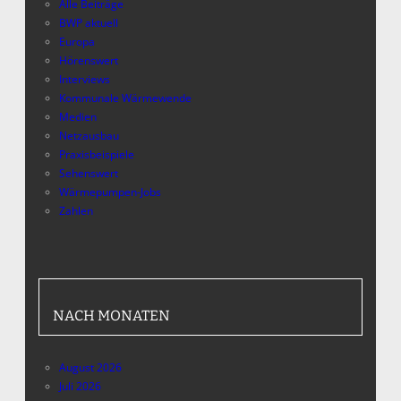
Alle Beiträge
BWP aktuell
Europa
Hörenswert
Interviews
Kommunale Wärmewende
Medien
Netzausbau
Praxisbeispiele
Sehenswert
Wärmepumpen-Jobs
Zahlen
NACH MONATEN
August 2026
Juli 2026