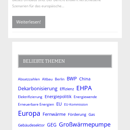
Szenarien für das europäische…
Weiterlesen!
BELIEBTE THEMEN
BWP
China
Absatzzahlen
Altbau
Berlin
EHPA
Dekarbonisierung
Effizienz
Energiepolitik
Elektrifizierung
Energiewende
EU
Erneuerbare Energien
EU-Kommission
Europa
Fernwärme
Förderung
Gas
Großwärmepumpe
GEG
Gebäudesektor