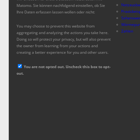
Netzausb
Matomo. Sie können nachfolgend einstellen, ob Sie
Praxisbeis
Ihre Daten erfassen lassen wollen oder nicht:
Sehenswer
Wärmepum
You may choose to prevent this website from
Zahlen
aggregating and analyzing the actions you take here.
Doing so will protect your privacy, but will also prevent
the owner from learning from your actions and
creating a better experience for you and other users.
You are not opted out. Uncheck this box to opt-
out.