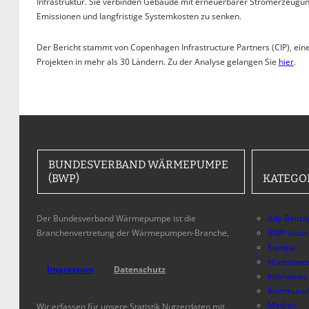
Infrastruktur. Sie verbinden Gebäude mit erneuerbarer Stromerzeugun
Emissionen und langfristige Systemkosten zu senken.
Der Bericht stammt von Copenhagen Infrastructure Partners (CIP), ein
Projekten in mehr als 30 Ländern. Zu der Analyse gelangen Sie
hier
.
BUNDESVERBAND WÄRMEPUMPE
(BWP)
KATEGO
Der Bundesverband Wärmepumpe ist die
Alle Beitr
Branchenvertretung der Wärmepumpen-Branche,
BWP aktue
Europa
Hörenswer
Impressum
Datenschutz
Interviews
Kommunal
Medien
Wir erfassen für unsere Statistik Nutzerdaten mit