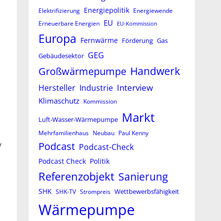
Energiepolitik
Elektrifizierung
Energiewende
EU
Erneuerbare Energien
EU-Kommission
Europa
Fernwärme
Förderung
Gas
GEG
Gebäudesektor
Großwärmepumpe
Handwerk
Interview
Hersteller
Industrie
Klimaschutz
Kommission
Markt
Luft-Wasser-Wärmepumpe
Mehrfamilienhaus
Neubau
Paul Kenny
Podcast
r
Podcast-Check
Podcast Check
Politik
Referenzobjekt
Sanierung
SHK
Wettbewerbsfähigkeit
SHK-TV
Strompreis
Wärmepumpe