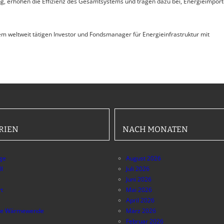
g, erhöhen die Effizienz des Gesamtsystems und tragen dazu bei, Energieimport
em weltweit tätigen Investor und Fondsmanager für Energieinfrastruktur mit
RIEN
NACH MONATEN
äge
August 2026
ll
Juli 2026
Juni 2026
t
Mai 2026
April 2026
e Wärmewende
März 2026
Februar 2026