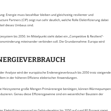
ng: Energie muss bezahlbar bleiben und gleichzeitig resilienter und
ure Partners (CIP) zeigt nun sehr deutlich, welche Rolle Elektrifizierung dabei
teil dieses Umbaus sind.
esystem bis 2050. Im Mittelpunkt steht dabei ein „Competitive & Resilient“-
sionsminderung miteinander verbinden soll. Die Grundannahme: Europa wird
ENERGIEVERBRAUCH
 der Analyse wird der europäische Endenergieverbrauch bis 2050 trotz steigende
llem in der höheren Effizienz elektrischer Anwendungen.
sile Heizsysteme große Mengen Primärenergie benötigen, können Wärmepumpen
zieren. Genau diese Effizienzgewinne sind ein wesentlicher Baustein der
der Elektrifizierungsgrad im Gebäudesektor bis 2050 auf rund 80 Prozent steigt.