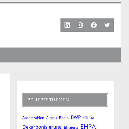
LinkedIn
Instagram
Facebook
Twitter
BELIEBTE THEMEN
BWP
China
Absatzzahlen
Altbau
Berlin
EHPA
Dekarbonisierung
Effizienz