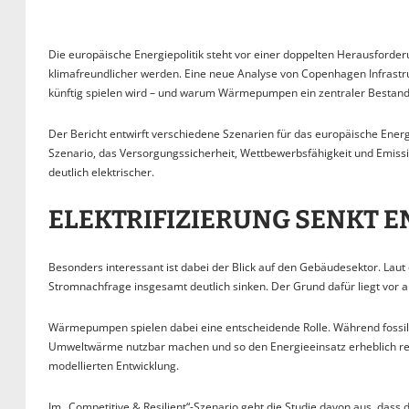
Die europäische Energiepolitik steht vor einer doppelten Herausforderu
klimafreundlicher werden. Eine neue Analyse von Copenhagen Infrastruct
künftig spielen wird – und warum Wärmepumpen ein zentraler Bestand
Der Bericht entwirft verschiedene Szenarien für das europäische Energi
Szenario, das Versorgungssicherheit, Wettbewerbsfähigkeit und Emis
deutlich elektrischer.
ELEKTRIFIZIERUNG SENKT 
Besonders interessant ist dabei der Blick auf den Gebäudesektor. Laut
Stromnachfrage insgesamt deutlich sinken. Der Grund dafür liegt vor a
Wärmepumpen spielen dabei eine entscheidende Rolle. Während fos
Umweltwärme nutzbar machen und so den Energieeinsatz erheblich redu
modellierten Entwicklung.
Im „Competitive & Resilient“-Szenario geht die Studie davon aus, dass 