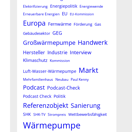
Energiepolitik
Elektrifizierung
Energiewende
EU
Erneuerbare Energien
EU-Kommission
Europa
Fernwärme
Förderung
Gas
GEG
Gebäudesektor
Großwärmepumpe
Handwerk
Interview
Hersteller
Industrie
Klimaschutz
Kommission
Markt
Luft-Wasser-Wärmepumpe
Mehrfamilienhaus
Neubau
Paul Kenny
Podcast
Podcast-Check
Podcast Check
Politik
Referenzobjekt
Sanierung
SHK
Wettbewerbsfähigkeit
SHK-TV
Strompreis
Wärmepumpe