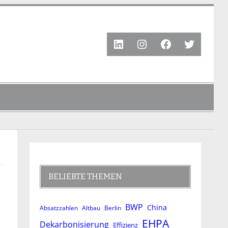
LinkedIn
Instagram
Facebook
Twitter
BELIEBTE THEMEN
BWP
China
Absatzzahlen
Altbau
Berlin
EHPA
Dekarbonisierung
Effizienz