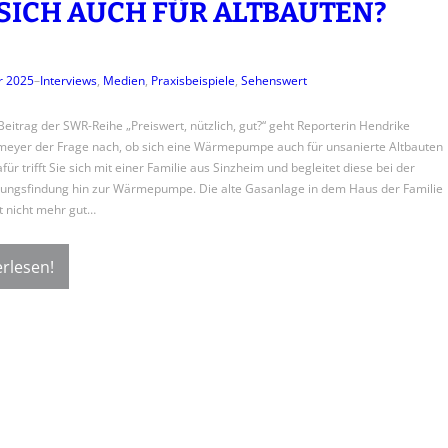
 SICH AUCH FÜR ALTBAUTEN?
r 2025
–
Interviews
, 
Medien
, 
Praxisbeispiele
, 
Sehenswert
Beitrag der SWR-Reihe „Preiswert, nützlich, gut?“ geht Reporterin Hendrike
eyer der Frage nach, ob sich eine Wärmepumpe auch für unsanierte Altbauten
für trifft Sie sich mit einer Familie aus Sinzheim und begleitet diese bei der
ungsfindung hin zur Wärmepumpe. Die alte Gasanlage in dem Haus der Familie
t nicht mehr gut…
rlesen!