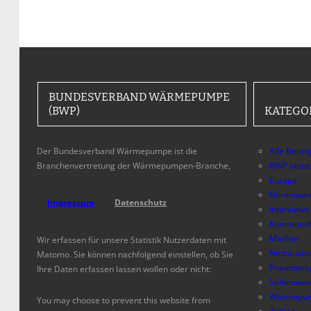
BUNDESVERBAND WÄRMEPUMPE
(BWP)
KATEGO
Der Bundesverband Wärmepumpe ist die
Alle Beitr
Branchenvertretung der Wärmepumpen-Branche,
BWP aktue
Europa
Hörenswer
Impressum
Datenschutz
Interviews
Kommunal
Medien
Wir erfassen für unsere Statistik Nutzerdaten mit
Netzausb
Matomo. Sie können nachfolgend einstellen, ob Sie
Praxisbeis
Ihre Daten erfassen lassen wollen oder nicht:
Sehenswer
Wärmepum
You may choose to prevent this website from