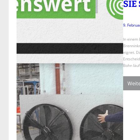
SIE
9. Februa
In einem 
Brenninkm
eignet. Da
Entscheid
Bohn läuf
Weite