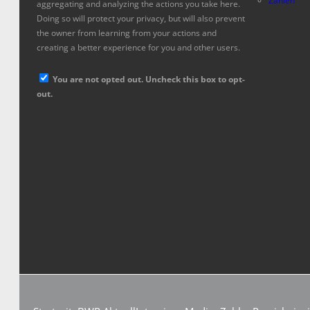
Zahlen
aggregating and analyzing the actions you take here.
Doing so will protect your privacy, but will also prevent
the owner from learning from your actions and
creating a better experience for you and other users.
You are not opted out. Uncheck this box to opt-
out.