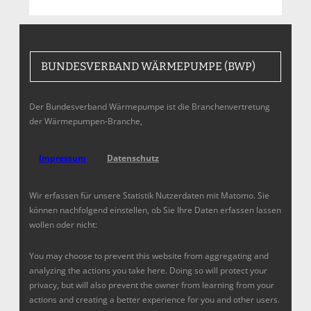
BUNDESVERBAND WÄRMEPUMPE (BWP)
Der Bundesverband Wärmepumpe ist die Branchenvertretung
der Wärmepumpen-Branche,
Impressum
Datenschutz
Wir erfassen für unsere Statistik Nutzerdaten mit Matomo. Sie
können nachfolgend einstellen, ob Sie Ihre Daten erfassen lassen
wollen oder nicht:
You may choose to prevent this website from aggregating and
analyzing the actions you take here. Doing so will protect your
privacy, but will also prevent the owner from learning from your
actions and creating a better experience for you and other users.