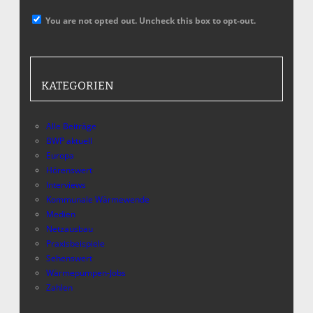
You are not opted out. Uncheck this box to opt-out.
KATEGORIEN
Alle Beiträge
BWP aktuell
Europa
Hörenswert
Interviews
Kommunale Wärmewende
Medien
Netzausbau
Praxisbeispiele
Sehenswert
Wärmepumpen-Jobs
Zahlen