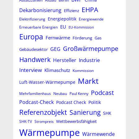
Absatzzahlen
Altbau
Berlin
EHPA
Dekarbonisierung
Effizienz
Energiepolitik
Elektrifizierung
Energiewende
EU
Erneuerbare Energien
EU-Kommission
Europa
Fernwärme
Förderung
Gas
Großwärmepumpe
GEG
Gebäudesektor
Handwerk
Hersteller
Industrie
Interview
Klimaschutz
Kommission
Markt
Luft-Wasser-Wärmepumpe
Podcast
Mehrfamilienhaus
Neubau
Paul Kenny
Podcast-Check
Podcast Check
Politik
Referenzobjekt
Sanierung
SHK
Wettbewerbsfähigkeit
SHK-TV
Strompreis
Wärmepumpe
Wärmewende