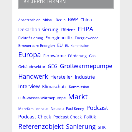
BELIEBTE THEMEN
BWP
China
Absatzzahlen
Altbau
Berlin
EHPA
Dekarbonisierung
Effizienz
Energiepolitik
Elektrifizierung
Energiewende
EU
Erneuerbare Energien
EU-Kommission
Europa
Fernwärme
Förderung
Gas
Großwärmepumpe
GEG
Gebäudesektor
Handwerk
Hersteller
Industrie
Interview
Klimaschutz
Kommission
Markt
Luft-Wasser-Wärmepumpe
Podcast
Mehrfamilienhaus
Neubau
Paul Kenny
Podcast-Check
Podcast Check
Politik
Referenzobjekt
Sanierung
SHK