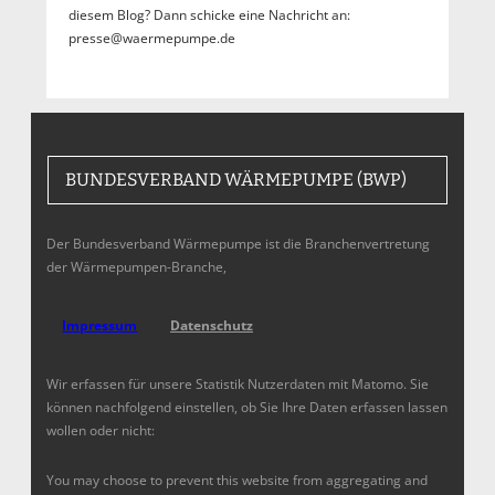
diesem Blog? Dann schicke eine Nachricht an:
presse@waermepumpe.de
BUNDESVERBAND WÄRMEPUMPE (BWP)
Der Bundesverband Wärmepumpe ist die Branchenvertretung
der Wärmepumpen-Branche,
Impressum
Datenschutz
Wir erfassen für unsere Statistik Nutzerdaten mit Matomo. Sie
können nachfolgend einstellen, ob Sie Ihre Daten erfassen lassen
wollen oder nicht:
You may choose to prevent this website from aggregating and