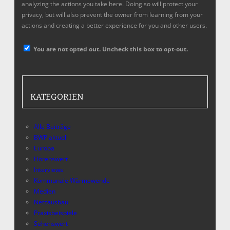
analyzing the actions you take here. Doing so will protect your
privacy, but will also prevent the owner from learning from your
actions and creating a better experience for you and other users.
You are not opted out. Uncheck this box to opt-out.
KATEGORIEN
Alle Beiträge
BWP aktuell
Europa
Hörenswert
Interviews
Kommunale Wärmewende
Medien
Netzausbau
Praxisbeispiele
Sehenswert