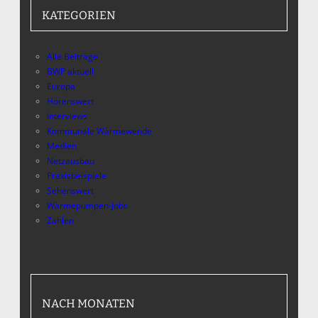
KATEGORIEN
Alle Beiträge
BWP aktuell
Europa
Hörenswert
Interviews
Kommunale Wärmewende
Medien
Netzausbau
Praxisbeispiele
Sehenswert
Wärmepumpen-Jobs
Zahlen
NACH MONATEN