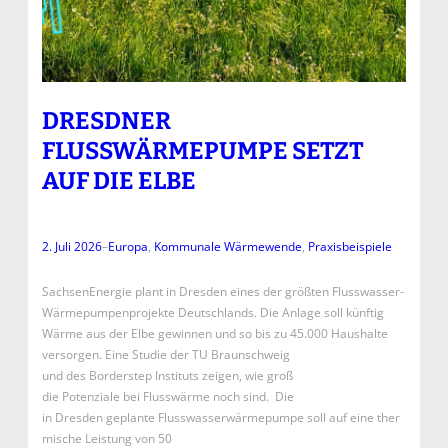
DRESDNER
FLUSSWÄRMEPUMPE SETZT
AUF DIE ELBE
2. Juli 2026
–
Europa
, 
Kommunale Wärmewende
, 
Praxisbeispiele
SachsenEnergie plant in Dresden eines der größten Flusswasser-
Wärmepumpenprojekte Deutschlands. Die Anlage soll künftig
Wärme aus der Elbe gewinnen und so bis zu 45.000 Haushalte
versorgen. Eine Studie der TU Braunschweig
und des Borderstep Instituts zeigen, wie groß
die Potenziale bei Flusswärme noch sind. Die
in Dresden geplante Flusswasserwärmepumpe soll auf eine ther
mische Leistung von 50