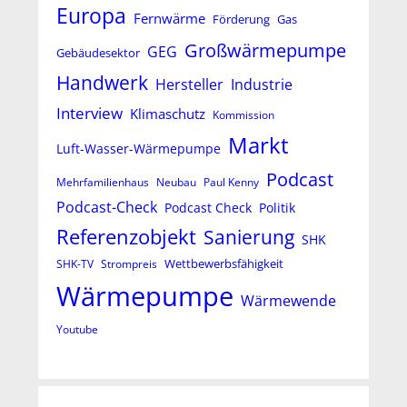
Europa
Fernwärme
Förderung
Gas
Großwärmepumpe
GEG
Gebäudesektor
Handwerk
Hersteller
Industrie
Interview
Klimaschutz
Kommission
Markt
Luft-Wasser-Wärmepumpe
Podcast
Mehrfamilienhaus
Neubau
Paul Kenny
Podcast-Check
Podcast Check
Politik
Referenzobjekt
Sanierung
SHK
Wettbewerbsfähigkeit
SHK-TV
Strompreis
Wärmepumpe
Wärmewende
Youtube