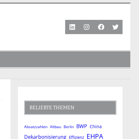
LinkedIn
Instagram
Facebook
Twitter
BELIEBTE THEMEN
BWP
China
Absatzzahlen
Altbau
Berlin
EHPA
Dekarbonisierung
Effizienz