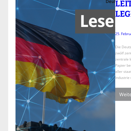
LEI
LEG
25. Febru
Die Deuts
zwölf zent
zentrale 
Papier be
aller sta
Industrie
Weite