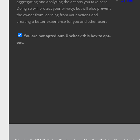
Zahlen
aggregating and analyzing the actions you take here.
Doing so will protect your privacy, but will also prevent
the owner from learning from your actions and
creating a better experience for you and other users.
You are not opted out. Uncheck this box to opt-
out.