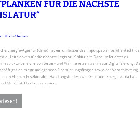
TPLANKEN FÜR DIE NÄCHSTE
ISLATUR“
ar 2025
–
Medien
che Energie-Agentur (dena) hat ein umfassendes Impulspapier veröffentlicht, da
rale „Leitplanken für die nächste Legislatur“ skizziert. Dabei beleuchtet es
Infrastrukturbereiche von Strom- und Wärmenetzen bis hin zur Digitalisierung. D
schäftigt sich mit grundlegenden Finanzierungsfragen sowie der Verantwortung
atlichen Ebenen in sektoralen Handlungsfeldern wie Gebäude, Energiewirtschaft,
 und Mobilität. Das Impulspapier…
rlesen!