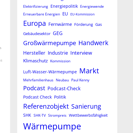
Energiepolitik
Elektrifizierung
Energiewende
EU
Erneuerbare Energien
EU-Kommission
Europa
Fernwärme
Förderung
Gas
GEG
Gebäudesektor
Großwärmepumpe
Handwerk
s
Interview
Hersteller
Industrie
Klimaschutz
as
Kommission
Markt
Luft-Wasser-Wärmepumpe
Mehrfamilienhaus
Neubau
Paul Kenny
Podcast
Podcast-Check
Podcast Check
Politik
Referenzobjekt
Sanierung
SHK
Wettbewerbsfähigkeit
SHK-TV
Strompreis
Wärmepumpe