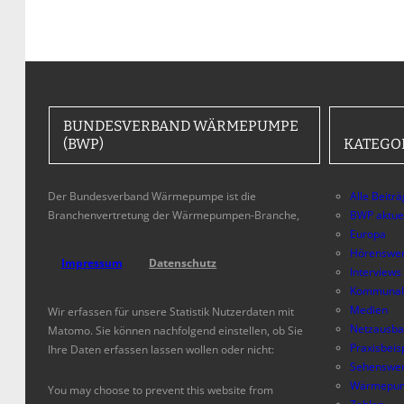
BUNDESVERBAND WÄRMEPUMPE
(BWP)
KATEGO
Der Bundesverband Wärmepumpe ist die
Alle Beitr
Branchenvertretung der Wärmepumpen-Branche,
BWP aktue
Europa
Hörenswer
Impressum
Datenschutz
Interviews
Kommunal
Medien
Wir erfassen für unsere Statistik Nutzerdaten mit
Netzausb
Matomo. Sie können nachfolgend einstellen, ob Sie
Praxisbeis
Ihre Daten erfassen lassen wollen oder nicht:
Sehenswer
Wärmepum
You may choose to prevent this website from