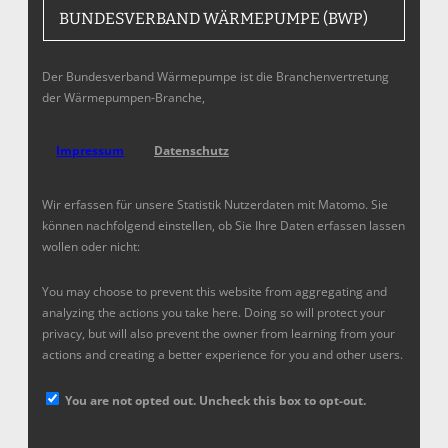
BUNDESVERBAND WÄRMEPUMPE (BWP)
Der Bundesverband Wärmepumpe ist die Branchenvertretung
der Wärmepumpen-Branche,
Impressum
Datenschutz
Wir erfassen für unsere Statistik Nutzerdaten mit Matomo. Sie
können nachfolgend einstellen, ob Sie Ihre Daten erfassen lassen
wollen oder nicht:
You may choose to prevent this website from aggregating and
analyzing the actions you take here. Doing so will protect your
privacy, but will also prevent the owner from learning from your
actions and creating a better experience for you and other users.
You are not opted out. Uncheck this box to opt-out.