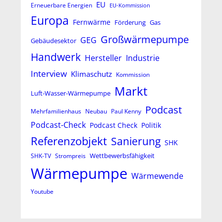
EU
Erneuerbare Energien
EU-Kommission
Europa
Fernwärme
Förderung
Gas
Großwärmepumpe
GEG
Gebäudesektor
Handwerk
Hersteller
Industrie
Interview
Klimaschutz
Kommission
Markt
Luft-Wasser-Wärmepumpe
Podcast
Mehrfamilienhaus
Neubau
Paul Kenny
Podcast-Check
Podcast Check
Politik
Referenzobjekt
Sanierung
SHK
Wettbewerbsfähigkeit
SHK-TV
Strompreis
Wärmepumpe
Wärmewende
Youtube