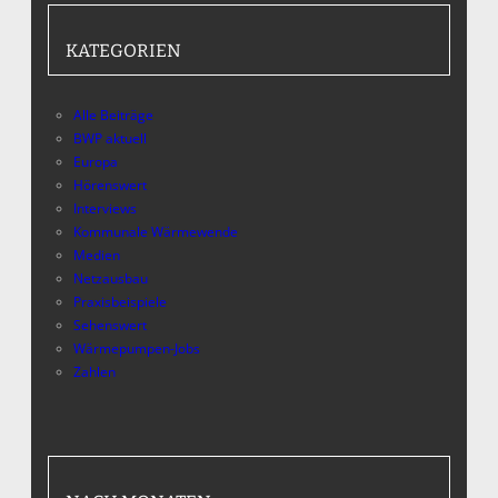
KATEGORIEN
Alle Beiträge
BWP aktuell
Europa
Hörenswert
Interviews
Kommunale Wärmewende
Medien
Netzausbau
Praxisbeispiele
Sehenswert
Wärmepumpen-Jobs
Zahlen