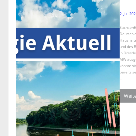
2. Juli 20
SachsenE
Deutschla
Haushalte
und des B
in Dresde
MW ausge
könnte si
bereits s
…
Weite