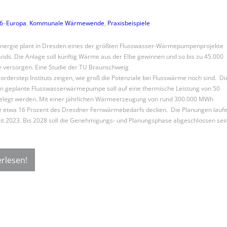
26
–
Europa
, 
Kommunale Wärmewende
, 
Praxisbeispiele
nergie plant in Dresden eines der größten Flusswasser-Wärmepumpenprojekte
nds. Die Anlage soll künftig Wärme aus der Elbe gewinnen und so bis zu 45.000
 versorgen. Eine Studie der TU Braunschweig
orderstep Instituts zeigen, wie groß die Potenziale bei Flusswärme noch sind. Di
n geplante Flusswasserwärmepumpe soll auf eine thermische Leistung von 50
legt werden. Mit einer jährlichen Wärmeerzeugung von rund 300.000 MWh
e etwa 16 Prozent des Dresdner Fernwärmebedarfs decken. Die Planungen lauf
eit 2023. Bis 2028 soll die Genehmigungs- und Planungsphase abgeschlossen sein
rlesen!