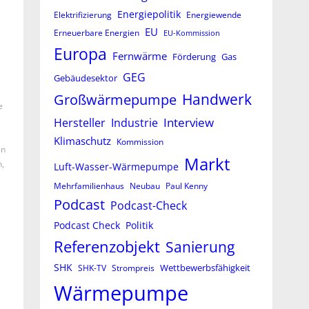
Energiepolitik
Elektrifizierung
Energiewende
EU
Erneuerbare Energien
EU-Kommission
Europa
Fernwärme
Förderung
Gas
GEG
Gebäudesektor
Großwärmepumpe
Handwerk
e
Interview
Hersteller
Industrie
Klimaschutz
Kommission
en
Markt
,
Luft-Wasser-Wärmepumpe
Mehrfamilienhaus
Neubau
Paul Kenny
Podcast
Podcast-Check
Podcast Check
Politik
Referenzobjekt
Sanierung
SHK
Wettbewerbsfähigkeit
SHK-TV
Strompreis
Wärmepumpe