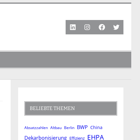
LinkedIn
Instagram
Facebook
Twitter
BELIEBTE THEMEN
BWP
China
Absatzzahlen
Altbau
Berlin
EHPA
Dekarbonisierung
Effizienz