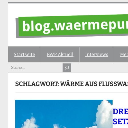
Zum
Inhalt
springen
Startseite
BWP Aktuell
Interviews
Med
Search
SCHLAGWORT:
WÄRME AUS FLUSSWA
DR
SET