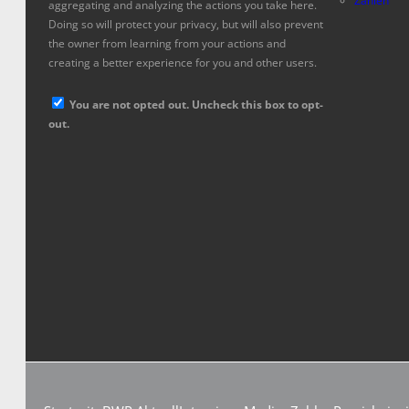
Zahlen
aggregating and analyzing the actions you take here.
Doing so will protect your privacy, but will also prevent
the owner from learning from your actions and
creating a better experience for you and other users.
You are not opted out. Uncheck this box to opt-
out.