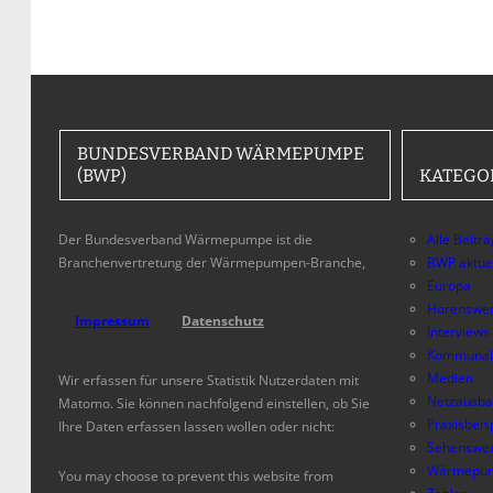
BUNDESVERBAND WÄRMEPUMPE
(BWP)
KATEGO
Der Bundesverband Wärmepumpe ist die
Alle Beitr
Branchenvertretung der Wärmepumpen-Branche,
BWP aktue
Europa
Hörenswer
Impressum
Datenschutz
Interviews
Kommunal
Medien
Wir erfassen für unsere Statistik Nutzerdaten mit
Netzausb
Matomo. Sie können nachfolgend einstellen, ob Sie
Praxisbeis
Ihre Daten erfassen lassen wollen oder nicht:
Sehenswer
Wärmepum
You may choose to prevent this website from